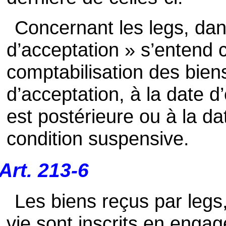
Concernant les legs, dans
d’acceptation » s’entend
comptabilisation des biens
d’acceptation, à la date d
est postérieure ou à la da
condition suspensive.
Art. 213-6
Les biens reçus par legs
vie sont inscrits en enga