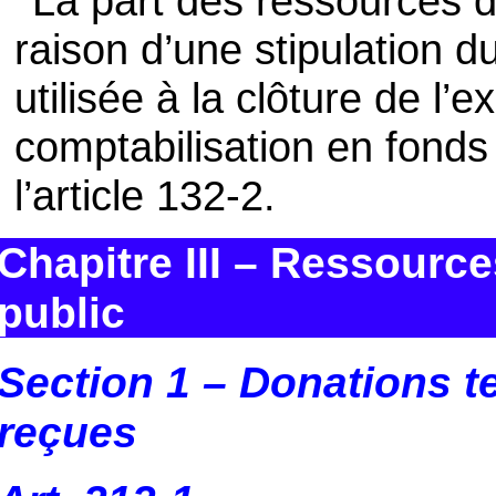
La part des ressources de
raison d’une stipulation d
utilisée à la clôture de l’ex
comptabilisation en fonds 
l’article 132-2.
Chapitre III – Ressource
public
Section 1 – Donations t
reçues