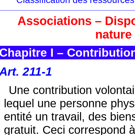
Associations – Dispo
nature
Chapitre I – Contributio
Art. 211-1
Une contribution volontai
lequel une personne phys
entité un travail, des bien
gratuit. Ceci correspond à