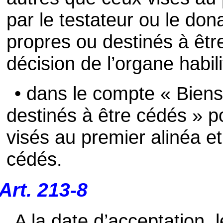
par le testateur ou le don
propres ou destinés à êtr
décision de l’organe habili
• dans le compte « Biens
destinés à être cédés » p
visés au premier alinéa et
cédés.
Art. 213-8
A la date d’acceptation, 