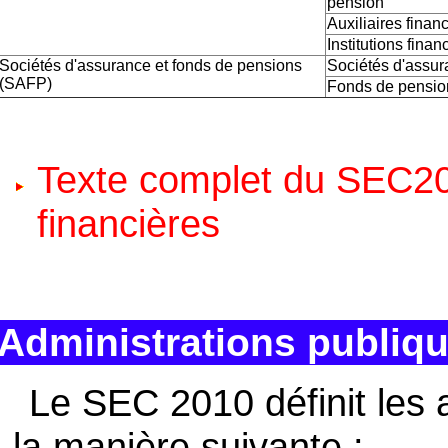
pension
Auxiliaires finan
Institutions finan
Sociétés d'assurance et fonds de pensions
Sociétés d'assu
(SAFP)
Fonds de pensio
Texte complet du SEC20
financières
Administrations publiqu
Le SEC 2010 définit les 
la manière suivante :