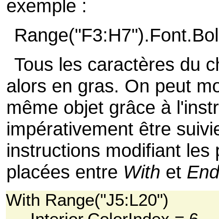
exemple :
Range("F3:H7").Font.Bol
Tous les caractères du 
alors en gras. On peut mo
même objet grâce à l'inst
impérativement être suiv
instructions modifiant les
placées entre
With
et
End
With Range("J5:L20")
.Interior.ColorIndex = 6