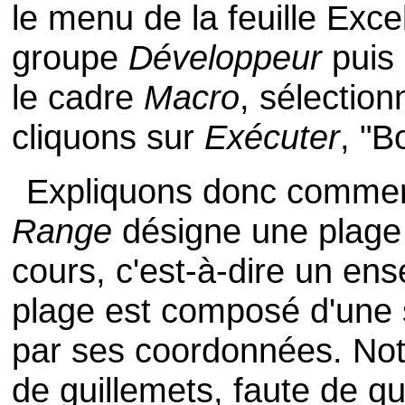
le menu de la feuille Exce
groupe
Développeur
puis 
le cadre
Macro
, sélectio
cliquons sur
Exécuter
, "B
Expliquons donc commen
Range
désigne une plage d
cours, c'est-à-dire un ense
plage est composé d'une s
par ses coordonnées. Not
de guillemets, faute de q