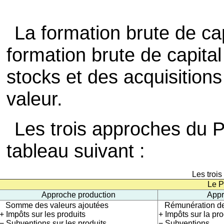
La formation brute de ca
formation brute de capital 
stocks et des acquisition
valeur.
Les trois approches du P
tableau suivant :
Les troi
Le P
Approche production
Appr
Somme des valeurs ajoutées
Rémunération des
+ Impôts sur les produits
+ Impôts sur la pro
− Subventions sur les produits
− Subventions