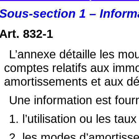
Sous-section 1 – Informat
Art. 832-1
L’annexe détaille les m
comptes relatifs aux immo
amortissements et aux dé
Une information est fourn
1. l’utilisation ou les tau
2. les modes d’amortisse