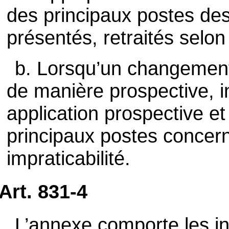
des principaux postes des
présentés, retraités selo
b. Lorsqu’un changement
de manière prospective, i
application prospective et
principaux postes concern
impraticabilité.
Art. 831-4
L’annexe comporte les in