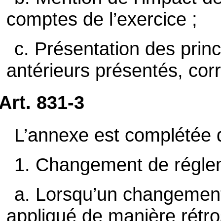
comptes de l’exercice ;
c. Présentation des prin
antérieurs présentés, corr
Art. 831-3
L’annexe est complétée d
1. Changement de régle
a. Lorsqu’un changement
appliqué de manière rétro