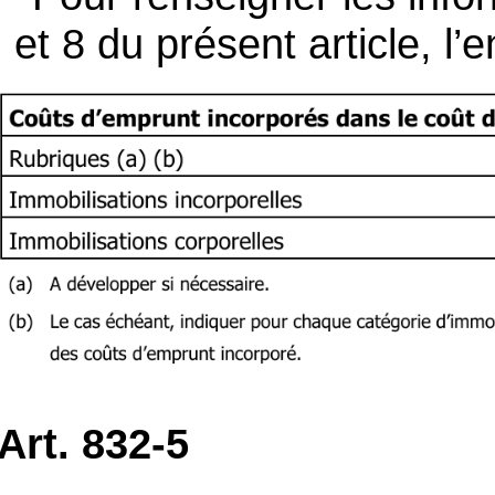
et 8 du présent article, l’e
Art. 832-5