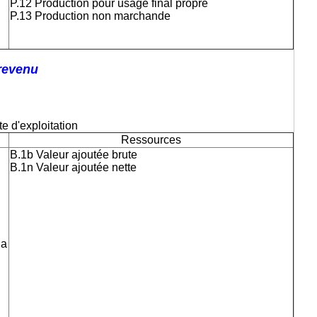
P.12 Production pour usage final propre
P.13 Production non marchande
 revenu
te d'exploitation
Ressources
B.1b Valeur ajoutée brute
B.1n Valeur ajoutée nette
la