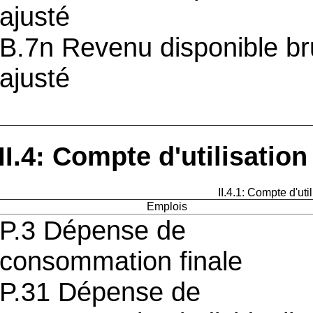
ajusté
B.7n Revenu disponible br
ajusté
II.4: Compte d'utilisatio
II.4.1: Compte d'ut
Emplois
P.3 Dépense de
consommation finale
P.31 Dépense de