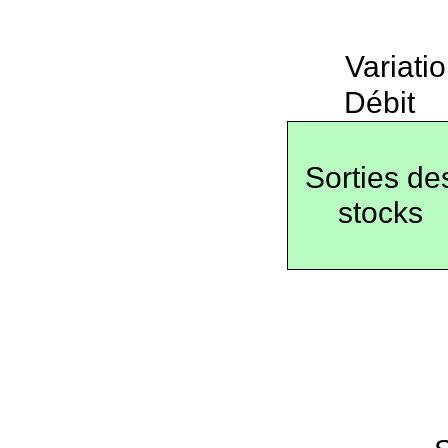
Variati
Débit
Sorties de
stocks