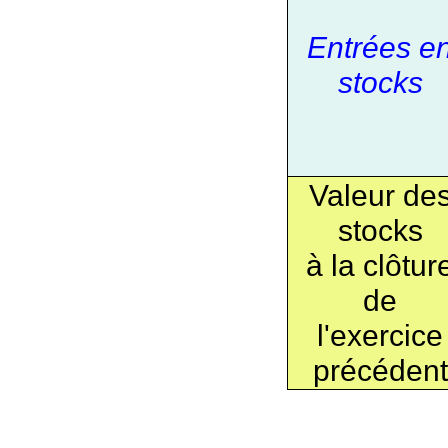
Entrées e
stocks
Valeur de
stocks
à la clôtur
de
l'exercice
précédent