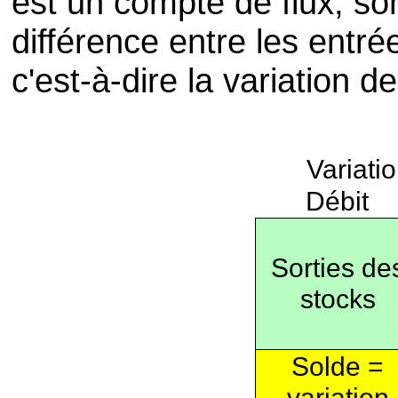
est un compte de flux, so
différence entre les entré
c'est-à-dire la variation d
Variati
Débit
Sorties de
stocks
Solde =
variation