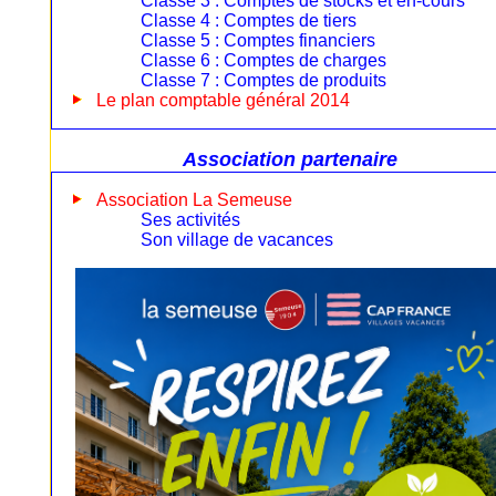
Classe 3 : Comptes de stocks et en-cours
Classe 4 : Comptes de tiers
Classe 5 : Comptes financiers
Classe 6 : Comptes de charges
Classe 7 : Comptes de produits
Le plan comptable général 2014
Association partenaire
Association La Semeuse
Ses activités
Son village de vacances