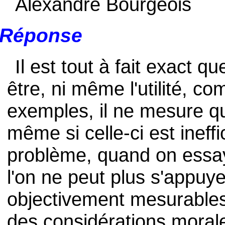
Alexandre Bourgeois
Réponse
Il est tout à fait exact qu
être, ni même l'utilité, c
exemples, il ne mesure qu
même si celle-ci est ineff
problème, quand on essaye
l'on ne peut plus s'appuy
objectivement mesurables 
des considérations morale