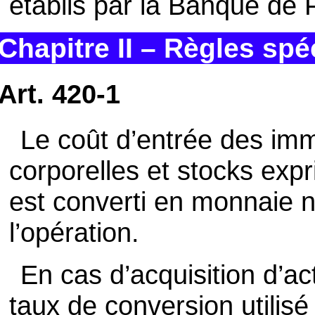
établis par la Banque de 
Chapitre II – Règles spé
Art. 420-1
Le coût d’entrée des immo
corporelles et stocks ex
est converti en monnaie n
l’opération.
En cas d’acquisition d’ac
taux de conversion utilisé