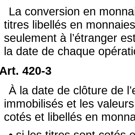
La conversion en monnaie
titres libellés en monnaie
seulement à l’étranger es
la date de chaque opérati
Art. 420-3
À la date de clôture de l’
immobilisés et les valeur
cotés et libellés en monn
• si les titres sont cotés