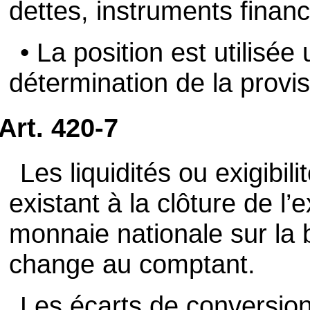
dettes, instruments financ
• La position est utilisé
détermination de la provis
Art. 420-7
Les liquidités ou exigibi
existant à la clôture de l’
monnaie nationale sur la 
change au comptant.
Les écarts de conversion