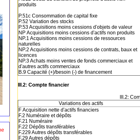
produits
P.51c Consommation de capital fixe
P.52 Variation des stocks
P.53 Acquisitions moins cessions d'objets de valeur
NP Acquisitions moins cessions d'actifs non produits
NP.1 Acquisitions moins cessions de ressources
naturelles
NP.2 Acquisitions moins cessions de contrats, baux et
licences
NP.3 Achats moins ventes de fonds commerciaux et
d'autres actifs commerciaux
B.9 Capacité (+)/besoin (-) de financement
III.2: Compte financier
III.2: Co
Variations des actifs
F Acquisition nette d'actifs financiers
F.2 Numéraire et dépôts
F.21 Numéraire
F.22 Dépôts transférables
ne
F.229 Autres dépôts transférables
F.29 Autres dépôts