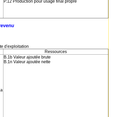
P.12 Production pour usage final propre
 revenu
te d'exploitation
Ressources
B.1b Valeur ajoutée brute
B.1n Valeur ajoutée nette
la