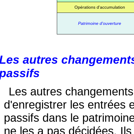
Opérations d'accumulation
Patrimoine d'ouverture
Les autres changements 
passifs
Les autres changements
d'enregistrer les entrées e
passifs dans le patrimoin
ne les a pas décidées. Il