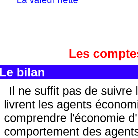
Les compte
Le bilan
Il ne suffit pas de suivr
livrent les agents écono
comprendre l'économie d'u
comportement des agent