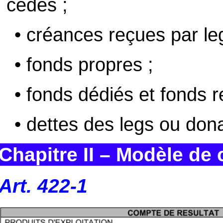
cédés ;
• créances reçues par le
• fonds propres ;
• fonds dédiés et fonds r
• dettes des legs ou dona
Chapitre II – Modèle de
Art. 422-1