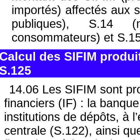
importés) affectés aux 
publiques), S.14
consommateurs) et S.1
Calcul des SIFIM produit
S.125
14.06 Les SIFIM sont pro
financiers (IF) : la banque
institutions de dépôts, à 
centrale (S.122), ainsi qu