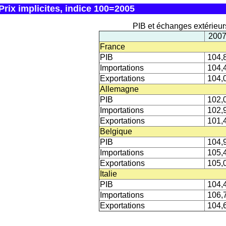
Prix implicites, indice 100=2005
PIB et échanges extérieurs
200
France
PIB
104,
Importations
104,
Exportations
104,
Allemagne
PIB
102,
Importations
102,
Exportations
101,
Belgique
PIB
104,
Importations
105,
Exportations
105,
Italie
PIB
104,
Importations
106,
Exportations
104,