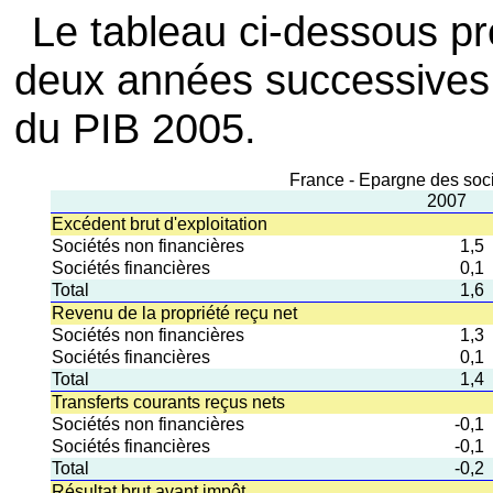
Le tableau ci-dessous pr
deux années successives
du PIB 2005.
France - Epargne des soci
2007
Excédent brut d'exploitation
Sociétés non financières
1,5
Sociétés financières
0,1
Total
1,6
Revenu de la propriété reçu net
Sociétés non financières
1,3
Sociétés financières
0,1
Total
1,4
Transferts courants reçus nets
Sociétés non financières
-0,1
Sociétés financières
-0,1
Total
-0,2
Résultat brut avant impôt