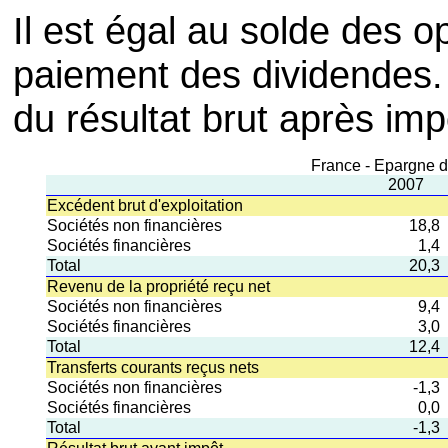
Il est égal au solde des 
paiement des dividendes.
du résultat brut après imp
France - Epargne d
2007
Excédent brut d'exploitation
Sociétés non financières
18,8
Sociétés financières
1,4
Total
20,3
Revenu de la propriété reçu net
Sociétés non financières
9,4
Sociétés financières
3,0
Total
12,4
Transferts courants reçus nets
Sociétés non financières
-1,3
Sociétés financières
0,0
Total
-1,3