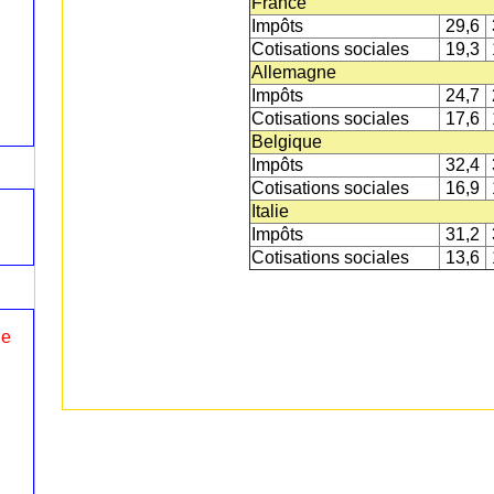
France
Impôts
29,6
Cotisations sociales
19,3
Allemagne
Impôts
24,7
Cotisations sociales
17,6
Belgique
Impôts
32,4
Cotisations sociales
16,9
Italie
Impôts
31,2
Cotisations sociales
13,6
le