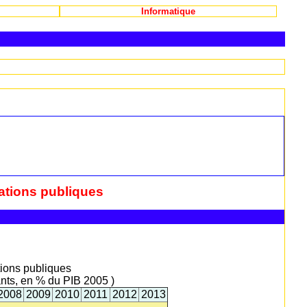
Informatique
ations publiques
tions publiques
ants, en % du PIB 2005 )
2008
2009
2010
2011
2012
2013