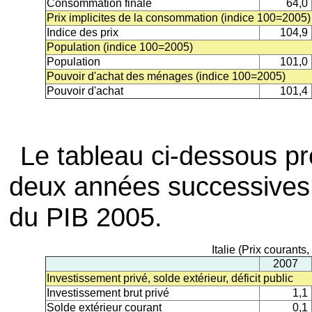
Consommation finale
64,0
Prix implicites de la consommation (indice 100=2005)
Indice des prix
104,9
Population (indice 100=2005)
Population
101,0
Pouvoir d'achat des ménages (indice 100=2005)
Pouvoir d'achat
101,4
Le tableau ci-dessous pr
deux années successives
du PIB 2005.
Italie (Prix courant
2007
Investissement privé, solde extérieur, déficit public
Investissement brut privé
1,1
Solde extérieur courant
0,1