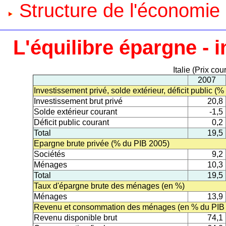
Structure de l'économie
L'équilibre épargne - i
Italie (Prix co
2007
Investissement privé, solde extérieur, déficit public (
Investissement brut privé
20,8
Solde extérieur courant
-1,5
Déficit public courant
0,2
Total
19,5
Epargne brute privée (% du PIB 2005)
Sociétés
9,2
Ménages
10,3
Total
19,5
Taux d'épargne brute des ménages (en %)
Ménages
13,9
Revenu et consommation des ménages (en % du PIB
Revenu disponible brut
74,1