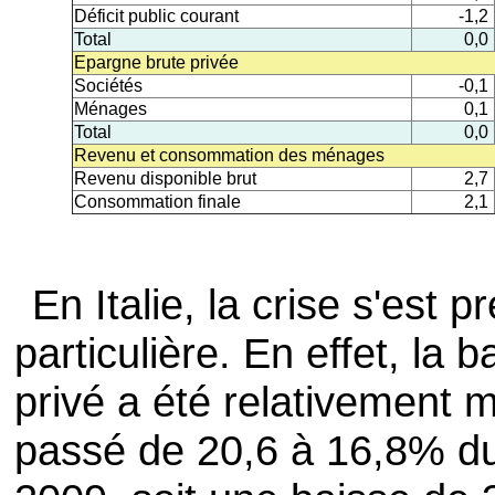
Déficit public courant
-1,2
Total
0,0
Epargne brute privée
Sociétés
-0,1
Ménages
0,1
Total
0,0
Revenu et consommation des ménages
Revenu disponible brut
2,7
Consommation finale
2,1
En Italie, la crise s'est
particulière. En effet, la 
privé a été relativement 
passé de 20,6 à 16,8% du