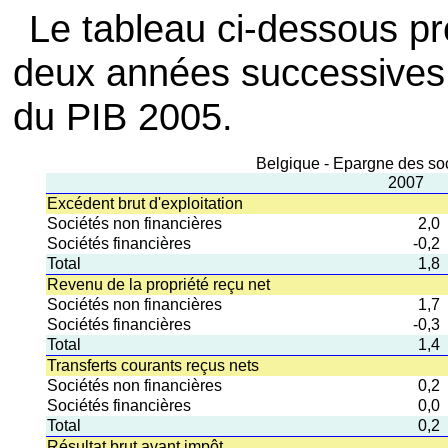
Le tableau ci-dessous pr
deux années successives
du PIB 2005.
Belgique - Epargne des soc
2007
Excédent brut d'exploitation
Sociétés non financières
2,0
Sociétés financières
-0,2
Total
1,8
Revenu de la propriété reçu net
Sociétés non financières
1,7
Sociétés financières
-0,3
Total
1,4
Transferts courants reçus nets
Sociétés non financières
0,2
Sociétés financières
0,0
Total
0,2
Résultat brut avant impôt