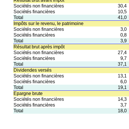
Résultat brut avant impôt
Sociétés non financières
30,4
Sociétés financières
10,5
Total
41,0
Impôts sur le revenu, le patrimoine
Sociétés non financières
3,0
Sociétés financières
0,8
Total
3,9
Résultat brut après impôt
Sociétés non financières
27,4
Sociétés financières
9,7
Total
37,1
Dividendes versés
Sociétés non financières
13,1
Sociétés financières
6,0
Total
19,1
Epargne brute
Sociétés non financières
14,3
Sociétés financières
3,7
Total
18,0