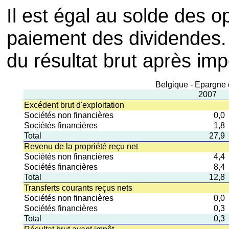
Il est égal au solde des 
paiement des dividendes.
du résultat brut après imp
Belgique - Epargne 
2007
Excédent brut d'exploitation
Sociétés non financières
0,0
Sociétés financières
1,8
Total
27,9
Revenu de la propriété reçu net
Sociétés non financières
4,4
Sociétés financières
8,4
Total
12,8
Transferts courants reçus nets
Sociétés non financières
0,0
Sociétés financières
0,3
Total
0,3