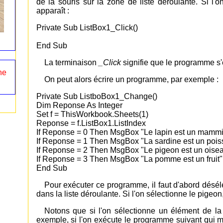
de la souris sur la zone de liste déroulante. Si l'
apparaît :
Private Sub ListBox1_Click()
End Sub
La terminaison
_Click
signifie que le programme s'e
ne
On peut alors écrire un programme, par exemple :
Private Sub ListboBox1_Change()
Dim Reponse As Integer
Set f = ThisWorkbook.Sheets(1)
Reponse = f.ListBox1.ListIndex
If Reponse = 0 Then MsgBox "Le lapin est un mammi
If Reponse = 1 Then MsgBox "La sardine est un pois
If Reponse = 2 Then MsgBox "Le pigeon est un oise
If Reponse = 3 Then MsgBox "La pomme est un fruit"
End Sub
Pour exécuter ce programme, il faut d'abord désél
dans la liste déroulante. Si l'on sélectionne le pigeo
Notons que si l'on sélectionne un élément de la
exemple, si l'on exécute le programme suivant qui m