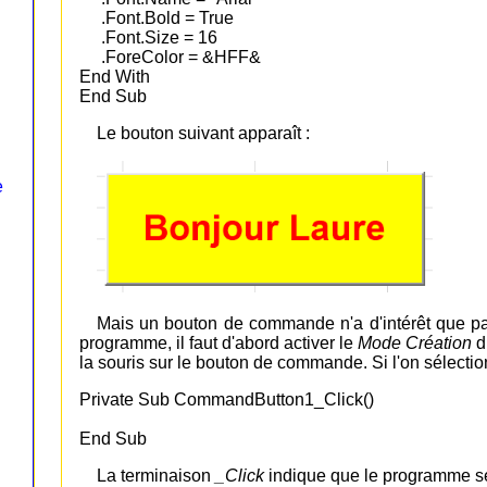
.Font.Bold = True
.Font.Size = 16
.ForeColor = &HFF&
End With
End Sub
Le bouton suivant apparaît :
e
Mais un bouton de commande n'a d'intérêt que pa
programme, il faut d'abord activer le
Mode Création
d
la souris sur le bouton de commande. Si l'on sélecti
Private Sub CommandButton1_Click()
End Sub
La terminaison
_Click
indique que le programme ser