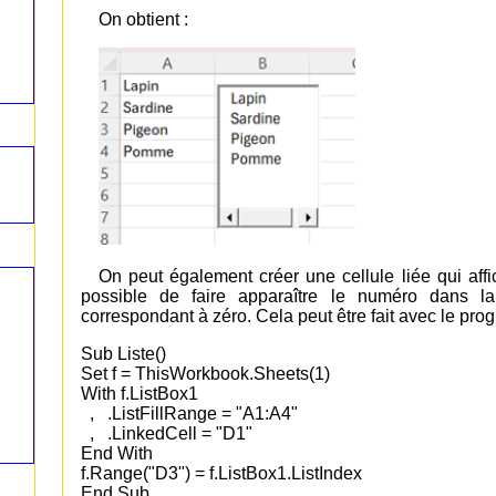
On obtient :
On peut également créer une cellule liée qui affic
possible de faire apparaître le numéro dans la 
correspondant à zéro. Cela peut être fait avec le pro
Sub Liste()
Set f = ThisWorkbook.Sheets(1)
With f.ListBox1
, .ListFillRange = "A1:A4"
, .LinkedCell = "D1"
End With
f.Range("D3") = f.ListBox1.ListIndex
End Sub