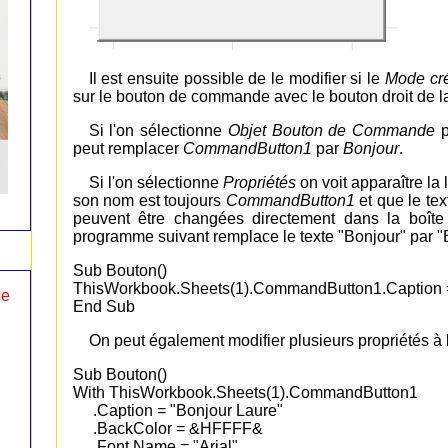
Il est ensuite possible de le modifier si le
Mode cré
sur le bouton de commande avec le bouton droit de la s
Si l'on sélectionne
Objet Bouton de Commande
p
peut remplacer
CommandButton1
par
Bonjour
.
Si l'on sélectionne
Propriétés
on voit apparaître la
son nom est toujours
CommandButton1
et que le te
peuvent être changées directement dans la boît
programme suivant remplace le texte "Bonjour" par "
Sub Bouton()
ThisWorkbook.Sheets(1).CommandButton1.Caption =
le
End Sub
On peut également modifier plusieurs propriétés à 
Sub Bouton()
With ThisWorkbook.Sheets(1).CommandButton1
.Caption = "Bonjour Laure"
.BackColor = &HFFFF&
.Font.Name = "Arial"