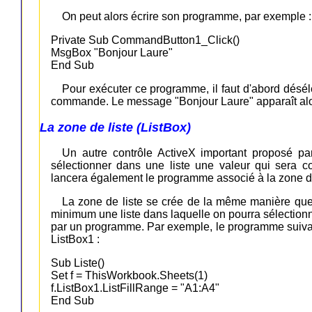
On peut alors écrire son programme, par exemple :
Private Sub CommandButton1_Click()
MsgBox "Bonjour Laure"
End Sub
Pour exécuter ce programme, il faut d'abord désél
commande. Le message "Bonjour Laure" apparaît alo
La zone de liste (ListBox)
Un autre contrôle ActiveX important proposé pa
sélectionner dans une liste une valeur qui sera
lancera également le programme associé à la zone de
La zone de liste se crée de la même manière que 
minimum une liste dans laquelle on pourra sélectionne
par un programme. Par exemple, le programme suivant 
ListBox1 :
Sub Liste()
Set f = ThisWorkbook.Sheets(1)
f.ListBox1.ListFillRange = "A1:A4"
End Sub