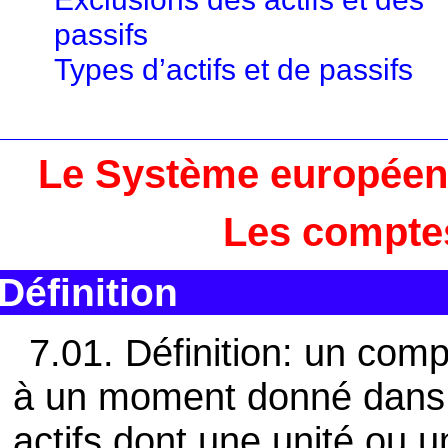
passifs
Types d’actifs et de passifs
Le Système européen
Les compte
Définition
7.01. Définition: un comp
à un moment donné dans l
actifs dont une unité ou u