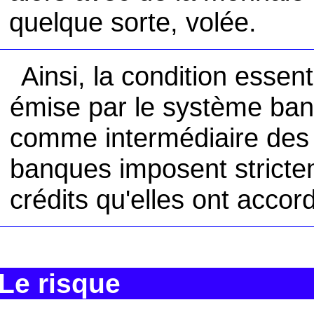
quelque sorte, volée.
Ainsi, la condition essen
émise par le système banc
comme intermédiaire des
banques imposent strict
crédits qu'elles ont accor
Le risque