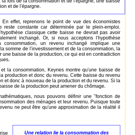
 la fois de la consommation et de l'épargne, une baisse
on et de l'épargne.
 En effet, reprenons le point de vue des économistes
e reste constante car déterminée par le plein-emploi.
’hypothèse classique cette baisse ne devrait pas avoir
également inchangé. Or, si nous acceptons l'hypothèse
la consommation, un revenu inchangé implique une
a somme de l'investissement et de la consommation, la
r une baisse de la production, ce qui est en contradiction
ques.
enu et la consommation, Keynes montre qu'une baisse de
la production et donc du revenu. Cette baisse du revenu
 et donc à nouveau de la production et du revenu. Si la
a baisse de la production peut amener du chômage.
mathématiques, nous pouvons définir une "fonction de
consommation des ménages et leur revenu. Puisque toute
venu ne peut être qu'une approximation de la réalité il
Une relation lie la consommation des
rise