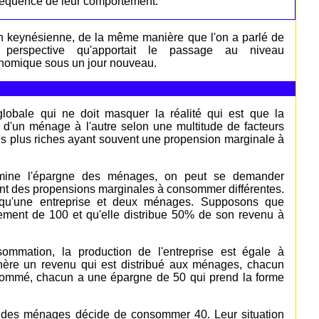
séquence de leur comportement.
ion keynésienne, de la même manière que l'on a parlé de
 perspective qu'apportait le passage au niveau
onomique sous un jour nouveau.
lobale qui ne doit masquer la réalité qui est que la
d'un ménage à l'autre selon une multitude de facteurs
s plus riches ayant souvent une propension marginale à
ermine l'épargne des ménages, on peut se demander
ant des propensions marginales à consommer différentes.
 qu'une entreprise et deux ménages. Supposons que
ssement de 100 et qu'elle distribue 50% de son revenu à
mmation, la production de l'entreprise est égale à
génère un revenu qui est distribué aux ménages, chacun
sommé, chacun a une épargne de 50 qui prend la forme
des ménages décide de consommer 40. Leur situation