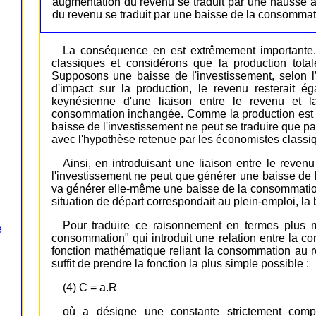
augmentation du revenu se traduit par une hausse à
du revenu se traduit par une baisse de la consommati
La conséquence en est extrêmement importante.
classiques et considérons que la production total
Supposons une baisse de l'investissement, selon l
d'impact sur la production, le revenu resterait 
keynésienne d'une liaison entre le revenu et 
consommation inchangée. Comme la production est l
baisse de l'investissement ne peut se traduire que pa
avec l'hypothèse retenue par les économistes classi
Ainsi, en introduisant une liaison entre le rev
l'investissement ne peut que générer une baisse de 
va générer elle-même une baisse de la consommation
situation de départ correspondait au plein-emploi, l
Pour traduire ce raisonnement en termes plus 
e
consommation" qui introduit une relation entre la 
fonction mathématique reliant la consommation au re
suffit de prendre la fonction la plus simple possible :
(4) C = a.R
où a désigne une constante strictement comp