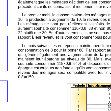
également que les ménages décident de leur consom
précédent car ils ne connaissent réellement leur reven
Le premier mois, la consommation des ménages re
10, la production a augmenté de 10, le revenu des 
Les ménages ne sont pas réellement satisfaits de 
auraient souhaité consommer 110×0,8=88 et non 80, 
22 plutôt que 30. En d'autres termes, ils ne sont pas s
rapport à leur revenu et ils vont consommer plus pour
Le mois suivant, les entreprises maintiennent leu
consommation de 8 pour la porter 88. Par rapport 
qui génère également une augmentation de la pro
maintient leur épargne au niveau de 30. Mais, a
souhaité consommer 118×0,8=94,4 et disposer d'un
épargne est toujours trop forte et qu'ils vont consomm
revenu des ménages sera compatible avec leur nive
0,8)=150.