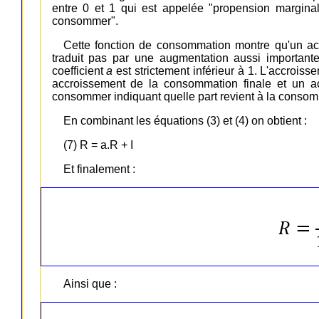
entre 0 et 1 qui est appelée "propension margina
consommer".
Cette fonction de consommation montre qu'un a
traduit pas par une augmentation aussi importan
coefficient
a
est strictement inférieur à 1. L'accroi
accroissement de la consommation finale et un a
consommer indiquant quelle part revient à la consomm
En combinant les équations (3) et (4) on obtient :
(7) R = a.R + I
Et finalement :
Ainsi que :