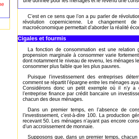
une donnée pour les ménages et le revenu une con
ne
C'est en ce sens que l'on a pu parler de révolut
révolution copernicienne. Le changement de
macroéconomique permettait d'aborder la réalité éc
Cigales et fourmis
La fonction de consommation est une relation g
propension marginale à consommer varie fortement 
dont notamment le niveau de revenu, les ménages le
consommer plus faible que les plus pauvres.
Puisque l'investissement des entreprises dét
comment se répartit l'épargne entre les ménages ay
Considérons donc un petit exemple où il n'y a
l'entreprise finance par crédit bancaire un investi
chacun des deux ménages.
Dans un premier temps, en l'absence de conso
l'investissement, c'est-à-dire 100. La production 
recevant 50. Les ménages n'ayant pas encore con
d'un accroissement de monnaie.
Supposons que, dans un premier temps, chacun 