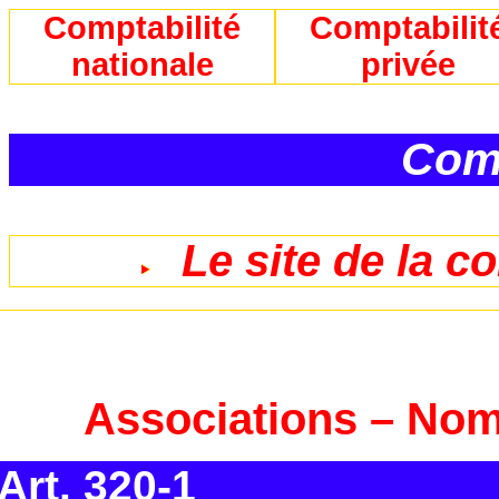
Comptabilité
Comptabilit
nationale
privée
Comp
Le site de la c
Associations – No
Art. 320-1