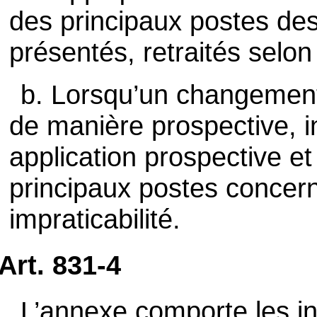
des principaux postes des
présentés, retraités selo
b. Lorsqu’un changement
de manière prospective, i
application prospective et
principaux postes concern
impraticabilité.
Art. 831-4
L’annexe comporte les in