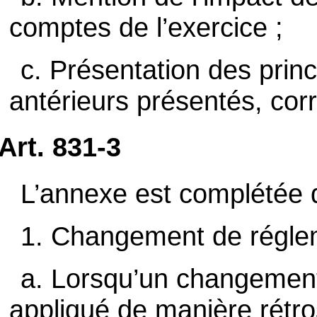
comptes de l’exercice ;
c. Présentation des prin
antérieurs présentés, corr
Art. 831-3
L’annexe est complétée d
1. Changement de régle
a. Lorsqu’un changement
appliqué de manière rétro