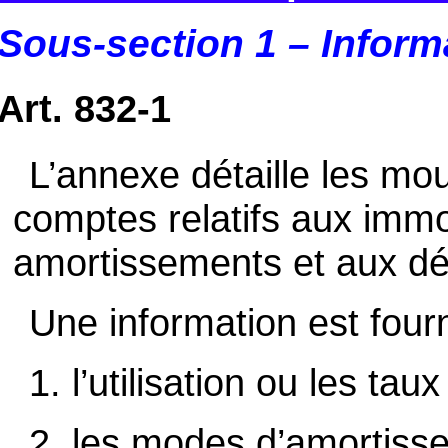
Sous-section 1 – Informat
Art. 832-1
L’annexe détaille les m
comptes relatifs aux immo
amortissements et aux dé
Une information est fourn
1. l’utilisation ou les tau
2. les modes d’amortisse