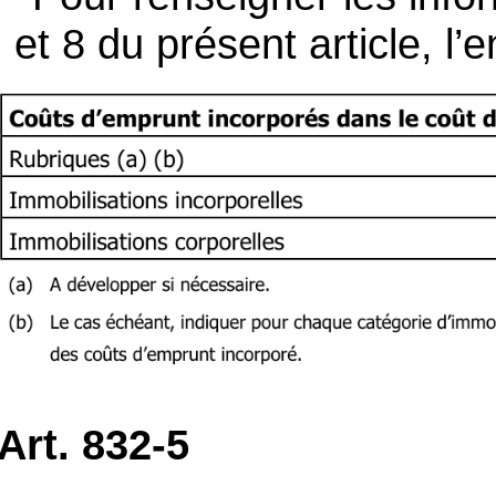
et 8 du présent article, l’e
Art. 832-5