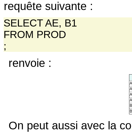
requête suivante :
SELECT AE, B1
FROM PROD
;
renvoie :
A
A
A
A
B
B
On peut aussi avec la