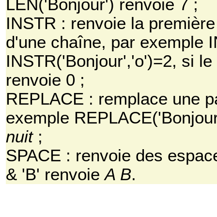
LEN('Bonjour') renvoie 7 ;
INSTR : renvoie la première p
d'une chaîne, par exemple I
INSTR('Bonjour','o')=2, si l
renvoie 0 ;
REPLACE : remplace une part
exemple REPLACE('Bonjour', '
nuit
;
SPACE : renvoie des espace
& 'B' renvoie
A B
.