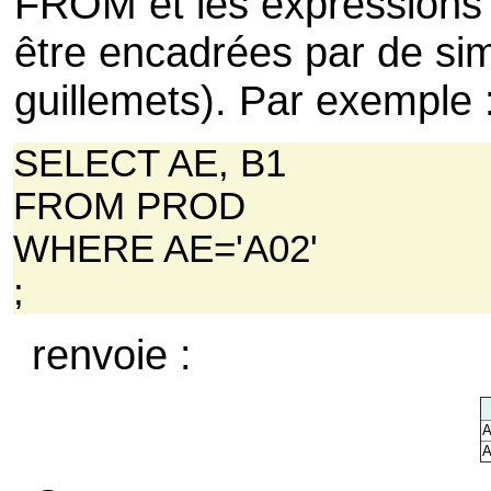
FROM et les expressions
être encadrées par de si
guillemets). Par exemple 
SELECT AE, B1
FROM PROD
WHERE AE='A02'
;
renvoie :
A
A