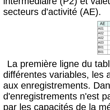
intermédiaire (P2) et vale
secteurs d'activité (AE).
AE
A01
A02
A02
A03
B01
B01
La première ligne du ta
différentes variables, les
aux enregistrements. Dan
d'enregistrements n'est pa
par les capacités de la m