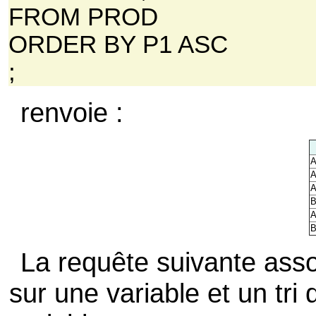
FROM PROD
ORDER BY P1 ASC
;
renvoie :
A
A
A
B
A
B
La requête suivante assoc
sur une variable et un tri