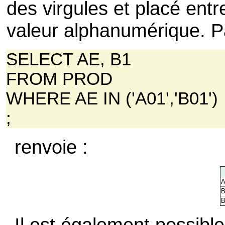
des virgules et placé entr
valeur alphanumérique. P
SELECT AE, B1
FROM PROD
WHERE AE IN ('A01','B01')
;
renvoie :
A
B
B
Il est également possible 