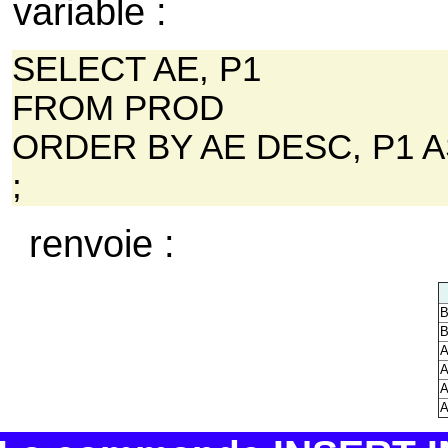
variable :
SELECT AE, P1
FROM PROD
ORDER BY AE DESC, P1 
;
renvoie :
B
B
A
A
A
A