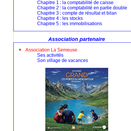
Chapitre 1 : la comptabilité de caisse
Chapitre 2 : la comptabilité en partie double
Chapitre 3 : compte de résultat et bilan
Chapitre 4 : les stocks
Chapitre 5 : les immobilisations
Association partenaire
Association La Semeuse
Ses activités
Son village de vacances