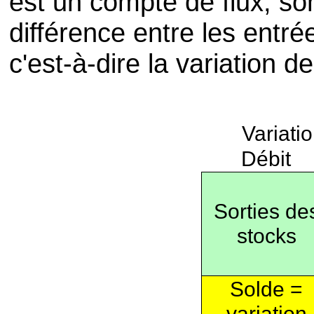
est un compte de flux, so
différence entre les entré
c'est-à-dire la variation d
Variati
Débit
Sorties de
stocks
Solde =
variation