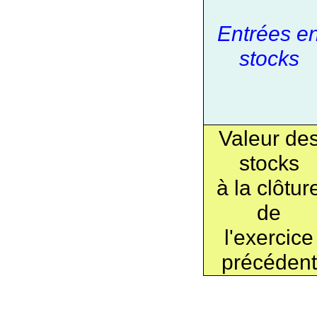
Entrées e
stocks
Valeur de
stocks
à la clôtur
de
l'exercice
précédent