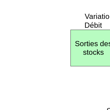
Variati
Débit
Sorties de
stocks