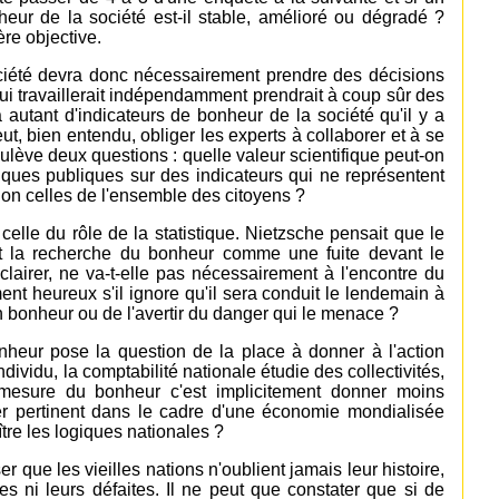
heur de la société est-il stable, amélioré ou dégradé ?
re objective.
ociété devra donc nécessairement prendre des décisions
 qui travaillerait indépendamment prendrait à coup sûr des
à autant d'indicateurs de bonheur de la société qu'il y a
ut, bien entendu, obliger les experts à collaborer et à se
ulève deux questions : quelle valeur scientifique peut-on
tiques publiques sur des indicateurs qui ne représentent
non celles de l'ensemble des citoyens ?
lle du rôle de la statistique. Nietzsche pensait que le
ait la recherche du bonheur comme une fuite devant le
'éclairer, ne va-t-elle pas nécessairement à l'encontre du
nt heureux s'il ignore qu'il sera conduit le lendemain à
son bonheur ou de l'avertir du danger qui le menace ?
heur pose la question de la place à donner à l'action
ndividu, la comptabilité nationale étudie des collectivités,
a mesure du bonheur c'est implicitement donner moins
ler pertinent dans le cadre d'une économie mondialisée
ître les logiques nationales ?
 que les vieilles nations n'oublient jamais leur histoire,
ires ni leurs défaites. Il ne peut que constater que si de