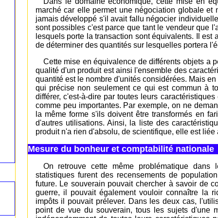
Dans le domaine économique, cette mise en équ
marché car elle permet une négociation globale et n
jamais développé s'il avait fallu négocier individuel
sont possibles c'est parce que tant le vendeur que l
lesquels porte la transaction sont équivalents. Il est
de déterminer des quantités sur lesquelles portera l'
Cette mise en équivalence de différents objets a pe
qualité d'un produit est ainsi l'ensemble des caracté
quantité est le nombre d'unités considérées. Mais en d
qui précise non seulement ce qui est commun à to
différer, c'est-à-dire par toutes leurs caractéristique
comme peu importantes. Par exemple, on ne demand
la même forme s'ils doivent être transformés en far
d'autres utilisations. Ainsi, la liste des caractéris
produit n'a rien d'absolu, de scientifique, elle est liée à
Mesure du bonheur et comptabilité nationale
On retrouve cette même problématique dans le 
statistiques furent des recensements de population.
future. Le souverain pouvait chercher à savoir de 
guerre, il pouvait également vouloir connaître la 
impôts il pouvait prélever. Dans les deux cas, l'util
point de vue du souverain, tous les sujets d'une 