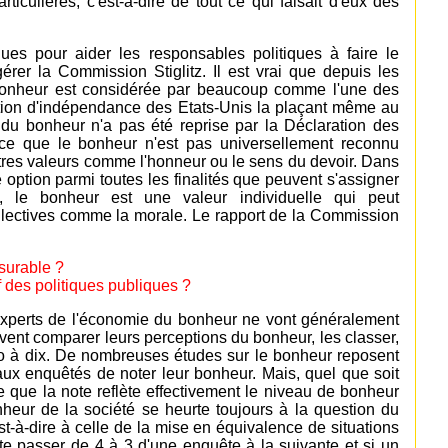
iculières, c'est-à-dire de tout ce qui faisait d'eux des
ques pour aider les responsables politiques à faire le
r la Commission Stiglitz. Il est vrai que depuis les
u bonheur est considérée par beaucoup comme l'une des
tion d'indépendance des Etats-Unis la plaçant même au
 du bonheur n'a pas été reprise par la Déclaration des
rce que le bonheur n'est pas universellement reconnu
utres valeurs comme l'honneur ou le sens du devoir. Dans
 option parmi toutes les finalités que peuvent s'assigner
 le bonheur est une valeur individuelle qui peut
ollectives comme la morale. Le rapport de la Commission
esurable ?
f des politiques publiques ?
 experts de l'économie du bonheur ne vont généralement
uvent comparer leurs perceptions du bonheur, les classer,
ro à dix. De nombreuses études sur le bonheur reposent
aux enquêtés de noter leur bonheur. Mais, quel que soit
ée que la note reflète effectivement le niveau de bonheur
onheur de la société se heurte toujours à la question du
st-à-dire à celle de la mise en équivalence de situations
ote passer de 4 à 3 d'une enquête à la suivante et si un