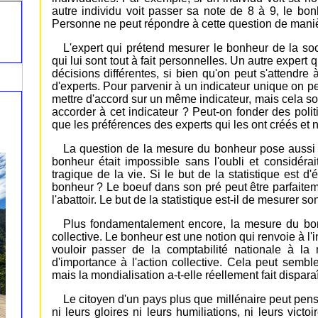
autre individu voit passer sa note de 8 à 9, le bon
Personne ne peut répondre à cette question de maniè
L'expert qui prétend mesurer le bonheur de la s
qui lui sont tout à fait personnelles. Un autre expert
décisions différentes, si bien qu'on peut s'attendre 
d'experts. Pour parvenir à un indicateur unique on pe
mettre d'accord sur un même indicateur, mais cela so
accorder à cet indicateur ? Peut-on fonder des poli
que les préférences des experts qui les ont créés et 
La question de la mesure du bonheur pose aussi ce
bonheur était impossible sans l'oubli et considér
tragique de la vie. Si le but de la statistique est d
bonheur ? Le boeuf dans son pré peut être parfaiteme
l'abattoir. Le but de la statistique est-il de mesurer 
Plus fondamentalement encore, la mesure du bon
collective. Le bonheur est une notion qui renvoie à l'i
vouloir passer de la comptabilité nationale à l
d'importance à l'action collective. Cela peut semb
mais la mondialisation a-t-elle réellement fait dispara
Le citoyen d'un pays plus que millénaire peut penser
ni leurs gloires ni leurs humiliations, ni leurs victo