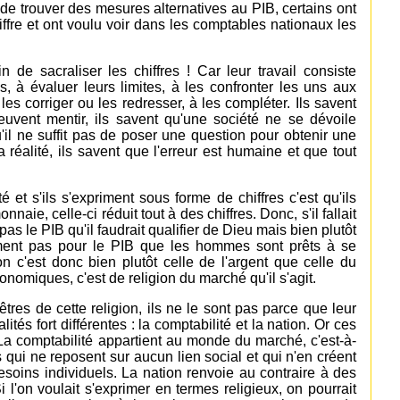
e trouver des mesures alternatives au PIB, certains ont
hiffre et ont voulu voir dans les comptables nationaux les
 de sacraliser les chiffres ! Car leur travail consiste
s, à évaluer leurs limites, à les confronter les uns aux
les corriger ou les redresser, à les compléter. Ils savent
euvent mentir, ils savent qu'une société ne se dévoile
u'il ne suffit pas de poser une question pour obtenir une
 réalité, ils savent que l'erreur est humaine et que tout
 et s'ils s'expriment sous forme de chiffres c'est qu'ils
naie, celle-ci réduit tout à des chiffres. Donc, s'il fallait
as le PIB qu'il faudrait qualifier de Dieu mais bien plutôt
inement pas pour le PIB que les hommes sont prêts à se
ion c'est donc bien plutôt celle de l'argent que celle du
conomiques, c'est de religion du marché qu'il s'agit.
res de cette religion, ils ne le sont pas parce que leur
ités fort différentes : la comptabilité et la nation. Or ces
a comptabilité appartient au monde du marché, c'est-à-
qui ne reposent sur aucun lien social et qui n'en créent
esoins individuels. La nation renvoie au contraire à des
Si l'on voulait s'exprimer en termes religieux, on pourrait