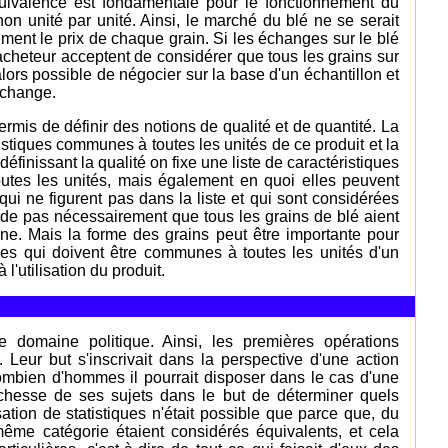
ivalence est fondamentale pour le fonctionnement du
on unité par unité. Ainsi, le marché du blé ne se serait
lement le prix de chaque grain. Si les échanges sur le blé
'acheteur acceptent de considérer que tous les grains sur
 alors possible de négocier sur la base d'un échantillon et
échange.
rmis de définir des notions de qualité et de quantité. La
ristiques communes à toutes les unités de ce produit et la
éfinissant la qualité on fixe une liste de caractéristiques
utes les unités, mais également en quoi elles peuvent
s qui ne figurent pas dans la liste et qui sont considérées
e pas nécessairement que tous les grains de blé aient
ine. Mais la forme des grains peut être importante pour
tiques qui doivent être communes à toutes les unités d'un
 l'utilisation du produit.
domaine politique. Ainsi, les premières opérations
 Leur but s'inscrivait dans la perspective d'une action
combien d'hommes il pourrait disposer dans le cas d'une
richesse de ses sujets dans le but de déterminer quels
isation de statistiques n'était possible que parce que, du
même catégorie étaient considérés équivalents, et cela