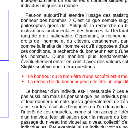
indépendamment de toutes leurs caractéristiques part
individus uniques au monde.
Peut-on aujourd'hui étendre l'usage des statisti
bonheur des hommes ? C'est ce que semble suggére
philosophes grecs de l'Antiquité, la recherche d
motivations fondamentales des hommes, la Déclara
rang de droit inaliénable. Cependant, la recherche
droits de l'homme et du citoyen, certainement pa
comme la finalité de l'homme et qu'il s'oppose à d'a
ces conditions, la recherche du bonheur n'est qu'une
les hommes. D'une manière plus fondamentale,
éventuellement entrer en conflit avec des valeurs c
Stiglitz soulève donc deux questions :
Le bonheur ou le bien-être d'une société est-il m
La recherche du bonheur peut-elle être un objecti
Le bonheur d'un individu est-il mesurable ? Les
pas aussi loin mais ils pensent que les individus pe
et leur donner une note qui va généralement de zé
ainsi sur les résultats d'enquêtes où l'on demande 
l'intérêt de ces enquêtes, même si l'on accepte l'id
d'un individu, leur utilisation pour la mesure du b
passage du niveau individuel au niveau collectif, c'e
individuelles. Par exemple, si un individu voit sa n