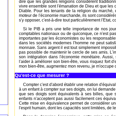
dire que les grandes religions considèrent traditi
vivre ensemble sont l'émanation de Dieu et que les dé
Diable. Pour les tenants de la religion du marché, c
moteur de l'économie marchande, ils sont considérés
s'y opposer, c'est-à-dire tout particulièrement l'Etat
Si le PIB a pris une telle importance de nos jou
comptables nationaux ou de quiconque, ce n'est pas
importantes par les économistes ou les responsables 
dans les sociétés modernes l'homme ne peut satisfa
monnaie. Sans argent il est tout simplement impossibl
pas possible de maintenir le cercle de ses amis. L'
son intégration dans l'économie monétaire. Auss
l'aider à améliorer son bien-être, vous risquez fort 
mon bien-être, augmentez mon revenu, je m'occupe d
Qu'est-ce que mesurer ?
Compter c'est d'abord établir une relation d'équival
à un enfant à compter sur ses doigts, on lui demande
que ses doigts sont équivalents à ses billes, que 
enfants n'acceptent pas aussi facilement ces équival
Cette mise en équivalence permet de considérer une
l'esprit humain, dont les capacités sont limitées, de l