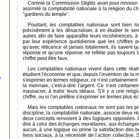
Comme la Commission Stiglitz avait pour mission d
assimilé la comptabilité nationale à la religion du c
"gardiens du temple".
Pourtant, les comptables nationaux sont bien loin
précisément à les désacraliser, à en étudier le sen
autres afin de faire apparaître leurs incohérences, à 
par leur expérience quotidienne que les chiffres p
qu'avec réticence et jamais totalement, ils savent q
réponse et qu'une réponse ne reflète pas toujours la
chiffre peut être faux.
Les comptables nationaux vivent dans cette réalité
étudient l'économie et que, depuis l'invention de la mon
e
s'exprimer en termes religieux, ce n'est certainement p
la monnaie, c'est-à-dire l'argent. Ce n'est certa
massacrer, à trahir leurs idéaux. S'il y a une relig
chiffre, ou si l'on préfère s'exprimer en termes plus é
Mais les comptables nationaux ne sont pas les prêt
discipline, la comptabilité nationale, associe deux réal
deux concepts renvoient à des logiques opposées. L
dire à celui des échanges monétaires, aux échanges 
aucun, à une logique où prime la satisfaction des b
liens sociaux, à la nécessité de l'action collective. 