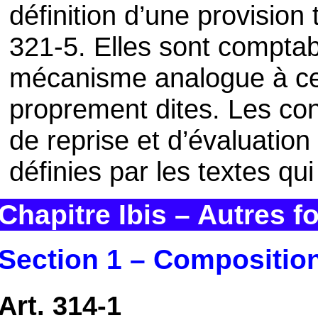
définition d’une provision t
321-5. Elles sont comptab
mécanisme analogue à cel
proprement dites. Les con
de reprise et d’évaluation
définies par les textes qui
Chapitre Ibis – Autres 
Section 1 – Compositio
Art. 314-1