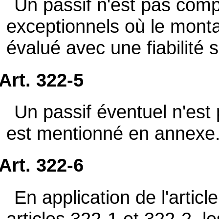
Un passif n'est pas comp
exceptionnels où le montan
évalué avec une fiabilité s
Art. 322-5
Un passif éventuel n'est 
est mentionné en annexe
Art. 322-6
En application de l'artic
articles 322-1 et 322-2, l