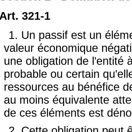
Art. 321-1
1. Un passif est un élém
valeur économique négative
une obligation de l'entité à
probable ou certain qu'el
ressources au bénéfice de
au moins équivalente atte
de ces éléments est déno
2. Cette obligation peut ê