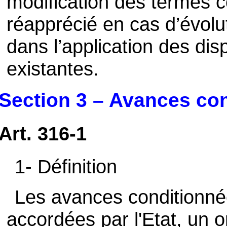
modification des termes c
réapprécié en cas d’évolut
dans l’application des dis
existantes.
Section 3 – Avances co
Art. 316-1
1- Définition
Les avances conditionné
accordées par l'Etat, un 