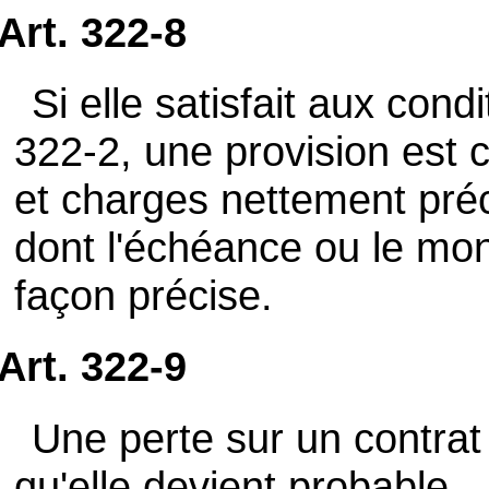
Art. 322-8
Si elle satisfait aux cond
322-2, une provision est 
et charges nettement préc
dont l'échéance ou le mon
façon précise.
Art. 322-9
Une perte sur un contrat
qu'elle devient probable.