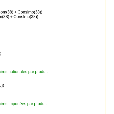
m(38) + ConsImp(38))
(38) + ConsImp(38))
)
ires nationales par produit
 j)
ires importées par produit