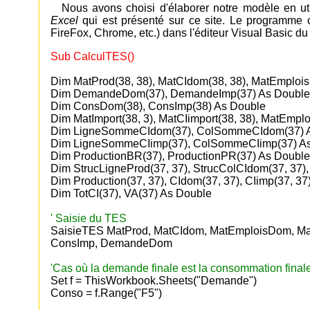
Nous avons choisi d'élaborer notre modèle en u
Excel
qui est présenté sur ce site. Le programme c
FireFox, Chrome, etc.) dans l'éditeur Visual Basic du
Sub CalculTES()
Dim MatProd(38, 38), MatCIdom(38, 38), MatEmploi
Dim DemandeDom(37), DemandeImp(37) As Double
Dim ConsDom(38), ConsImp(38) As Double
Dim MatImport(38, 3), MatCIimport(38, 38), MatEmpl
Dim LigneSommeCIdom(37), ColSommeCIdom(37) 
Dim LigneSommeCIimp(37), ColSommeCIimp(37) A
Dim ProductionBR(37), ProductionPR(37) As Double
Dim StrucLigneProd(37, 37), StrucColCIdom(37, 37),
Dim Production(37, 37), CIdom(37, 37), CIimp(37, 37
Dim TotCI(37), VA(37) As Double
' Saisie du TES
SaisieTES MatProd, MatCIdom, MatEmploisDom, Mat
ConsImp, DemandeDom
'Cas où la demande finale est la consommation final
Set f = ThisWorkbook.Sheets("Demande")
Conso = f.Range("F5")