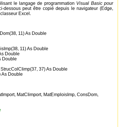
tilisant le langage de programmation
Visual Basic pour
i-dessous peut être copié depuis le navigateur (Edge,
 classeur Excel.
sDom(38, 11) As Double
oisImp(38, 11) As Double
As Double
s Double
 StrucColCIimp(37, 37) As Double
) As Double
Import, MatCIimport, MatEmploisImp, ConsDom,
e