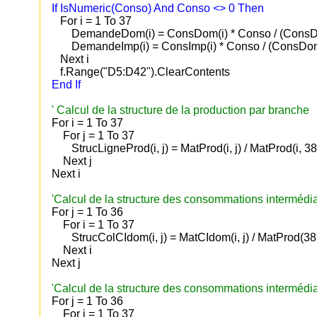
If IsNumeric(Conso) And Conso <> 0 Then
For i = 1 To 37
DemandeDom(i) = ConsDom(i) * Conso / (ConsDo
DemandeImp(i) = ConsImp(i) * Conso / (ConsDom
Next i
f.Range("D5:D42").ClearContents
End If
' Calcul de la structure de la production par branche
For i = 1 To 37
For j = 1 To 37
StrucLigneProd(i, j) = MatProd(i, j) / MatProd(i, 38
Next j
Next i
'Calcul de la structure des consommations intermédia
For j = 1 To 36
For i = 1 To 37
StrucColCIdom(i, j) = MatCIdom(i, j) / MatProd(38,
Next i
Next j
'Calcul de la structure des consommations intermédia
For j = 1 To 36
For i = 1 To 37