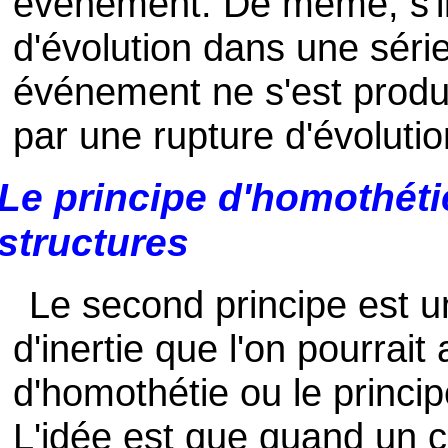
événement. De même, s'il
d'évolution dans une série,
événement ne s'est produit
par une rupture d'évolutio
Le principe d'homothétie
structures
Le second principe est u
d'inertie que l'on pourrait
d'homothétie ou le princip
L'idée est que quand un c