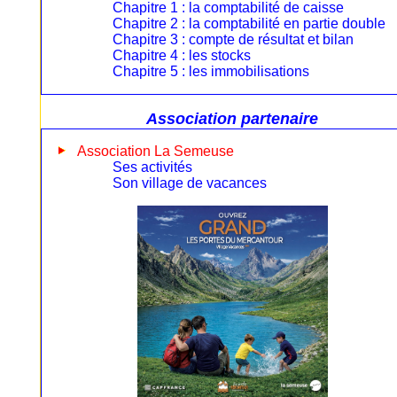
Chapitre 1 : la comptabilité de caisse
Chapitre 2 : la comptabilité en partie double
Chapitre 3 : compte de résultat et bilan
Chapitre 4 : les stocks
Chapitre 5 : les immobilisations
Association partenaire
Association La Semeuse
Ses activités
Son village de vacances