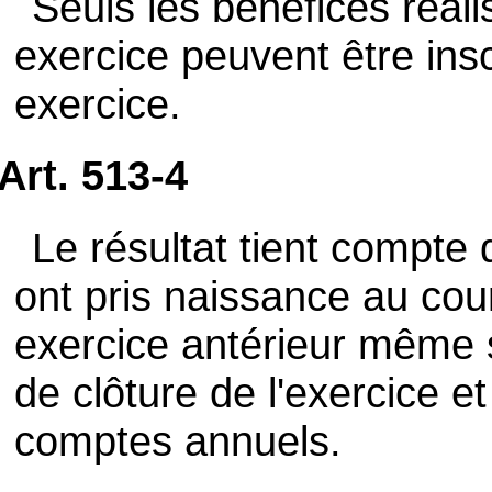
Seuls les bénéfices réali
exercice peuvent être insc
exercice.
Art. 513-4
Le résultat tient compte 
ont pris naissance au cour
exercice antérieur même s
de clôture de l'exercice e
comptes annuels.