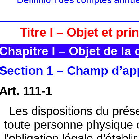
Titre I – Objet et pr
Chapitre I – Objet de la
Section 1 – Champ d’app
Art. 111-1
Les dispositions du prés
toute personne physique
l'obligation légale d'étab