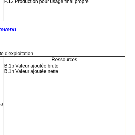
P.12 Production pour usage final propre
 revenu
te d'exploitation
Ressources
B.1b Valeur ajoutée brute
B.1n Valeur ajoutée nette
la