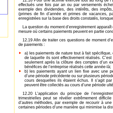
12.18 Pour une activité exercée tout au long de 
effectués une fois par an ou par versements échelo
exemple des dividendes, des intérêts, des impôts
(primes de fin d’année et primes de vacances, pa
enregistrées sur la base des droits constatés, lorsque
La question du moment d’enregistrement apparaît
mesure où certains paiements peuvent en partie conc
12.19 Afin de traiter ces questions de moment d’e
de paiements :
a) les paiements de nature tout à fait spécifique,
de laquelle ils sont effectivement réalisés. C’e
seulement après la clôture des comptes d’un exe
bénéfices de l’entreprise réalisés cette année-là;
b) les paiements ayant un lien fixe avec une p
d’une période précédente ou sur plusieurs période
cours desquelles ils étaient échus. Il s’agit p
peuvent être collectés au cours d’une période ulté
12.20 L’application du principe de l’enregist
trimestrielles peut se révéler extrêmement difficil
d’autres méthodes, par exemple de recourir à une
certaines périodes d’une manière qui minimise la dis