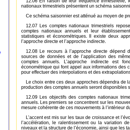
12.06 En raison de leur fréquence trimestrielle,
nationaux trimestriels présentent un schéma saisonni
Ce schéma saisonnier est atténué au moyen de pro
12.07 Les comptes nationaux trimestriels repos
comptes nationaux annuels et leur établissemen
statistiques et économétriques. Il existe deux app
l’approche directe et l’approche indirecte.
12.08 Le recours à l’approche directe dépend de
e
sources de données et de l’application des même
comptes annuels. L’approche indirecte est fond
économétrique qui font appel aux informations des c
pour effectuer des interpolations et des extrapolations
Le choix entre ces deux approches dépendra de la r
production des comptes annuels seront disponibles s
12.09 Les objectifs des comptes nationaux trime
annuels. Les premiers se concentrent sur les mouvem
mesure cohérente de ces mouvements à l’intérieur d
L’accent est mis sur les taux de croissance et l’év
l’accélération, le ralentissement ou la variation 
niveaux et la structure de l’économie, ainsi que les t