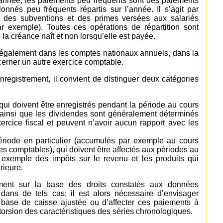
l’année, les paiements peu fréquents sont des paiements
nnés peu fréquents répartis sur l’année. Il s’agit par
, des subventions et des primes versées aux salariés
r exemple). Toutes ces opérations de répartition sont
 la créance naît et non lorsqu’elle est payée.
 également dans les comptes nationaux annuels, dans la
erner un autre exercice comptable.
nregistrement, il convient de distinguer deux catégories
 qui doivent être enregistrés pendant la période au cours
st ainsi que les dividendes sont généralement déterminés
rcice fiscal et peuvent n’avoir aucun rapport avec les
ériode en particulier (accumulés par exemple au cours
s comptables), qui doivent être affectés aux périodes au
ar exemple des impôts sur le revenu et les produits qui
rieure.
rement sur la base des droits constatés aux données
e dans de tels cas; il est alors nécessaire d’envisager
 base de caisse ajustée ou d’affecter ces paiements à
torsion des caractéristiques des séries chronologiques.