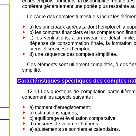
et des emplois. Toutefois, la disponibilité réduite des
confèrent généralement une portée plus restreinte au
Le cadre des comptes trimestriels inclut les élémen
a) les principaux agrégats, dont l’emploi et la pop
b) les comptes financiers et les comptes non financ
c) les ventilations, à un niveau de détail limité
dépense de consommation finale, la formation bru
biens et services et l’emploi;
d) une séquence des comptes simplifiée.
Ces éléments sont utilement complétés, à des fin
simplifié.
Caractéristiques spécifiques des comptes nat
12.13 Les questions de compilation particulièrem
concernent les aspects suivants :
a) moment d’enregistrement;
b) estimations rapides;
c) équilibrage et évaluation comparative;
d) mesures de volume chaînées;
e) ajustements saisonniers et calendaires.