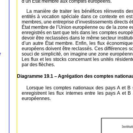
d’un État membre aux comptes européens.
La manière de traiter les bénéfices réinvestis de
entités à vocation spéciale dans ce contexte en est
membres, une entreprise d’investissements directs ét
État membre de l’Union européenne ou de la zone eu
enregistrés en tant que tels dans les comptes europée
devoir être reclassées dans le même secteur institut
d’un autre État membre. Enfin, les flux économiques 
européens doivent être reclassés. Ces différences s
e
souci de simplicité, on imagine une zone europée
Les flux et les stocks concernant les unités réside
par des flèches.
Diagramme 19.1 – Agrégation des comptes nationa
Lorsque les comptes nationaux des pays A et B
enregistrent les flux internes entre les pays A et B 
européennes.