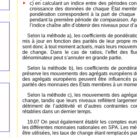
c) en calculant un indice entre des périodes 
croissance des données de chaque État membre
pondération correspondent à la part de chaque
pendant la première période de comparaison. Apr
l’indice chaîne afin d’obtenir des niveaux pour d’
Selon la méthode a), les coefficients de pondéra
mis à jour en fonction des parités de leur propre
sont donc à tout moment actuels, mais leurs mouvemen
de change. Dans le cas de ratios, l’effet des fl
dénominateur peut s’annuler en grande partie.
Selon la méthode b), les coefficients de pondér
préserve les mouvements des agrégats européens des
des agrégats européens peuvent être influencés par
parités des monnaies des États membres à un mome
Selon la méthode c), les mouvements des agrégat
change, tandis que leurs niveaux reflètent largemen
détriment de l’additivité et d’autres contraintes 
rétablies dans un dernier temps.
19.07 On peut également établir les comptes eur
les différentes monnaies nationales en SPA. Les mét
être utilisées, les taux de change étant remplacés p