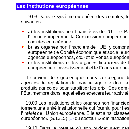
Les institutions européennes
19.08 Dans le système européen des comptes, le
suivantes :
a) les institutions non financières de l’UE: le
l’Union européenne, la Commission européenne, l
comptes européenne;
b) les organes non financiers de l’UE, y compri
européenne (le Comité économique et social euro
agences européennes, etc.) et le Fonds europée
c) les institutions et les organes financiers 
européenne d’investissement et le Fonds europée
Il convient de signaler que, dans la catégori
agences de régulation du marché agricole dont la 
produits agricoles pour stabiliser les prix. Ces de
l’État membre dans lequel elles exercent leur activité
19.09 Les institutions et les organes non financi
forment une unité institutionnelle qui fournit, pour l
l’intérêt de l’Union européenne. Elle est ainsi classé
européenne» (S.1315)
(1)
du secteur «Administration
19.10 Dans la mesure où son budget n’est pas