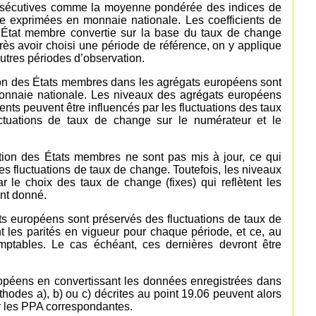
consécutives comme la moyenne pondérée des indices de
 exprimées en monnaie nationale. Les coefficients de
 État membre convertie sur la base du taux de change
ès avoir choisi une période de référence, on y applique
autres périodes d’observation.
tion des États membres dans les agrégats européens sont
 monnaie nationale. Les niveaux des agrégats européens
ts peuvent être influencés par les fluctuations des taux
uctuations de taux de change sur le numérateur et le
ation des États membres ne sont pas mis à jour, ce qui
 fluctuations de taux de change. Toutefois, les niveaux
 le choix des taux de change (fixes) qui reflètent les
nt donné.
s européens sont préservés des fluctuations de taux de
t les parités en vigueur pour chaque période, et ce, au
comptables. Le cas échéant, ces dernières devront être
opéens en convertissant les données enregistrées dans
hodes a), b) ou c) décrites au point 19.06 peuvent alors
ar les PPA correspondantes.