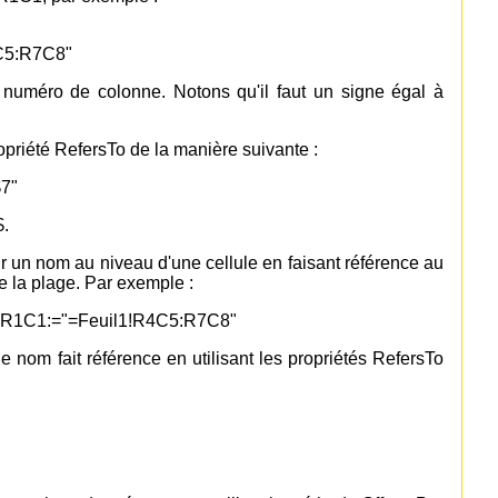
C5:R7C8"
u numéro de colonne. Notons qu'il faut un signe égal à
ropriété RefersTo de la manière suivante :
7"
$.
ir un nom au niveau d'une cellule en faisant référence au
de la plage. Par exemple :
oR1C1:="=Feuil1!R4C5:R7C8"
le nom fait référence en utilisant les propriétés RefersTo