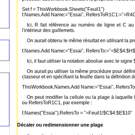
Set f = ThisWorkbook.Sheets("Feuil1")
f.Names.Add Name:="Essai", RefersToR1C1:="=R4
Ici, R fait référence au numéro de ligne et C a
l'intérieur des guillemets.
On aurait obtenu le même résultat en utilisant la p
f.Names.Add Name:="Essai", RefersTo:="=$E$4:$H$
Ici, il faut utiliser la notation absolue avec le signe 
On aurait pu utiliser la même procédure pour défin
classeur et en spécifiant la feuille dans la définition 
ThisWorkbook.Names.Add Name:="Essai", RefersT
On peut modifier la cellule ou la plage à laquelle 
ou RefersToR1C1, par exemple :
f.Names("Essai").RefersTo = "=Feuil1!$C$4:$E$10"
Décaler ou redimensionner une plage