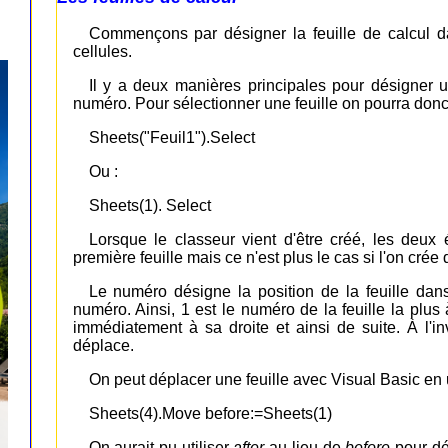
Commençons par désigner la feuille de calcul d
cellules.
Il y a deux manières principales pour désigner u
numéro. Pour sélectionner une feuille on pourra donc 
Sheets("Feuil1").Select
Ou :
Sheets(1). Select
Lorsque le classeur vient d'être créé, les deux 
première feuille mais ce n'est plus le cas si l'on crée 
Le numéro désigne la position de la feuille dans
numéro. Ainsi, 1 est le numéro de la feuille la plus 
immédiatement à sa droite et ainsi de suite. À l
déplace.
On peut déplacer une feuille avec Visual Basic en 
Sheets(4).Move before:=Sheets(1)
On aurait pu utiliser
after
au lieu de
before
pour dép