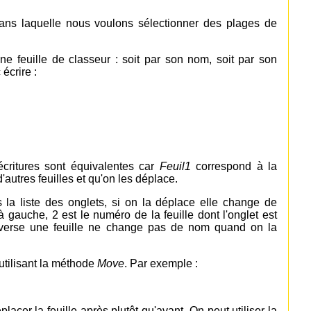
ans laquelle nous voulons sélectionner des plages de
ne feuille de classeur : soit par son nom, soit par son
écrire :
écritures sont équivalentes car
Feuil1
correspond à la
d'autres feuilles et qu'on les déplace.
 la liste des onglets, si on la déplace elle change de
à gauche, 2 est le numéro de la feuille dont l'onglet est
'inverse une feuille ne change pas de nom quand on la
utilisant la méthode
Move
. Par exemple :
lacer la feuille après plutôt qu'avant. On peut utiliser la