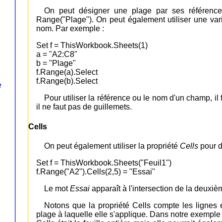
On peut désigner une plage par ses référenc
Range("Plage"). On peut également utiliser une var
nom. Par exemple :
Set f = ThisWorkbook.Sheets(1)
a = "A2:C8"
b = "Plage"
f.Range(a).Select
f.Range(b).Select
e
Pour utiliser la référence ou le nom d'un champ, il f
il ne faut pas de guillemets.
Cells
On peut également utiliser la propriété
Cells
pour d
Set f = ThisWorkbook.Sheets("Feuil1")
f.Range("A2").Cells(2,5) = "Essai"
Le mot
Essai
apparaît à l'intersection de la deuxiè
Notons que la propriété Cells compte les lignes 
plage à laquelle elle s'applique. Dans notre exemple d