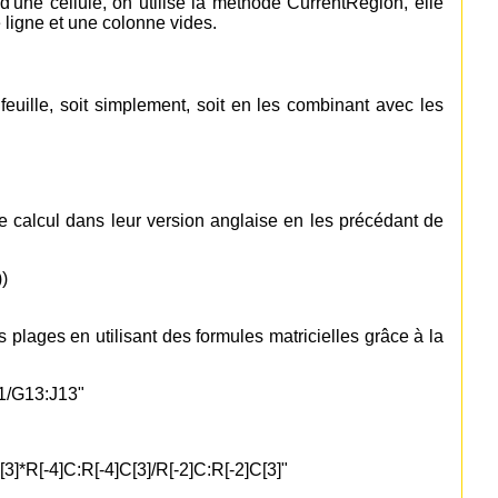
d'une cellule, on utilise la méthode CurrentRegion, elle
 ligne et une colonne vides.
feuille, soit simplement, soit en les combinant avec les
 de calcul dans leur version anglaise en les précédant de
)
 plages en utilisant des formules matricielles grâce à la
1/G13:J13"
]*R[-4]C:R[-4]C[3]/R[-2]C:R[-2]C[3]"