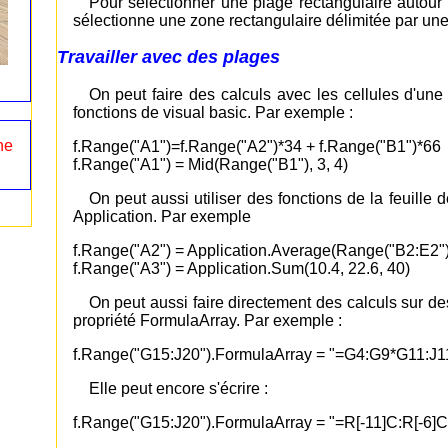
Pour sélectionner une plage rectangulaire autour 
sélectionne une zone rectangulaire délimitée par une
Travailler avec des plages
On peut faire des calculs avec les cellules d'une 
fonctions de visual basic. Par exemple :
ne
f.Range("A1")=f.Range("A2")*34 + f.Range("B1")*66
f.Range("A1") = Mid(Range("B1"), 3, 4)
On peut aussi utiliser des fonctions de la feuille
Application. Par exemple
f.Range("A2") = Application.Average(Range("B2:E2")
f.Range("A3") = Application.Sum(10.4, 22.6, 40)
On peut aussi faire directement des calculs sur des
propriété FormulaArray. Par exemple :
f.Range("G15:J20").FormulaArray = "=G4:G9*G11:J1
Elle peut encore s'écrire :
f.Range("G15:J20").FormulaArray = "=R[-11]C:R[-6]C[3