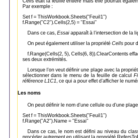
Cells était la feuille entière mais elle pourrait égal
Par exemple :
Set f = ThisWorkbook.Sheets("Feuil1")
f.Range("C2").Cells(2,5) = "Essai"
Dans ce cas,
Essai
apparaît à l'intersection de la l
On peut également utiliser la propriété
Cells
pour d
f.Range(Cells(2, 5), Cells(6, 8)).ClearContents eff
ses deux extrémités.
Lorsque l'on veut définir une plage avec la proprié
sélectionner dans le menu de la feuille de calcul
F
référence L1C1
, ce qui a pour effet d'afficher le num
Les noms
On peut définir le nom d'une cellule ou d'une plage
Set f = ThisWorkbook.Sheets("Feuil1")
f.Range("A2").Name = "Essai"
Dans ce cas, le nom est défini au niveau du classe
procéder autrement en utilisant la propriété RefersT