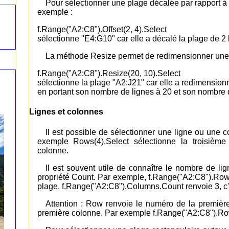
Pour sélectionner une plage décalée par rapport à 
exemple :
f.Range("A2:C8").Offset(2, 4).Select
sélectionne "E4:G10" car elle a décalé la plage de 2 l
La méthode Resize permet de redimensionner une 
f.Range("A2:C8").Resize(20, 10).Select
sélectionne la plage "A2:J21" car elle a redimension
en portant son nombre de lignes à 20 et son nombre 
Lignes et colonnes
Il est possible de sélectionner une ligne ou une 
exemple Rows(4).Select sélectionne la troisième
colonne.
Il est souvent utile de connaître le nombre de li
propriété Count. Par exemple, f.Range("A2:C8").Rows
plage. f.Range("A2:C8").Columns.Count renvoie 3, c'
Attention : Row renvoie le numéro de la premièr
première colonne. Par exemple f.Range("A2:C8").Row