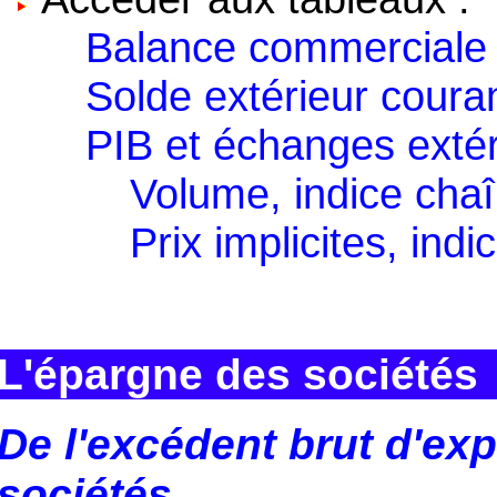
Balance commerciale
Solde extérieur coura
PIB et échanges extér
Volume, indice cha
Prix implicites, in
L'épargne des sociétés
De l'excédent brut d'exp
sociétés