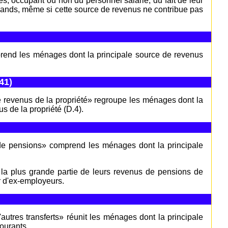
és, occupant ou non du personnel salarié, du fait de leur
chands, même si cette source de revenus ne contribue pas
mprend les ménages dont la principale source de revenus
41)
de revenus de la propriété» regroupe les ménages dont la
s de la propriété (D.4).
s de pensions» comprend les ménages dont la principale
la plus grande partie de leurs revenus de pensions de
r d'ex-employeurs.
'autres transferts» réunit les ménages dont la principale
ourants.