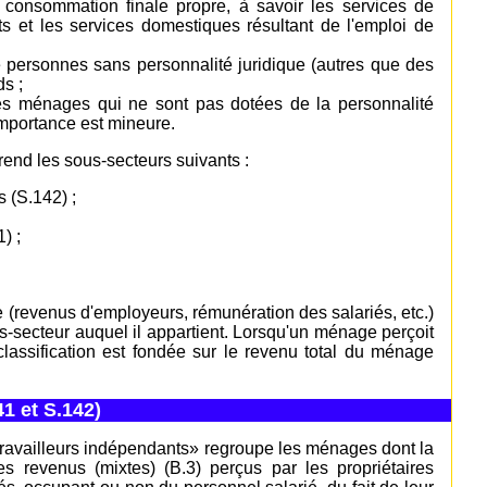
 consommation finale propre, à savoir les services de
ts et les services domestiques résultant de l'emploi de
de personnes sans personnalité juridique (autres que des
s ;
e des ménages qui ne sont pas dotées de la personnalité
'importance est mineure.
nd les sous-secteurs suivants :
 (S.142) ;
) ;
e (revenus d'employeurs, rémunération des salariés, etc.)
secteur auquel il appartient. Lorsqu'un ménage perçoit
lassification est fondée sur le revenu total du ménage
1 et S.142)
 travailleurs indépendants» regroupe les ménages dont la
es revenus (mixtes) (B.3) perçus par les propriétaires