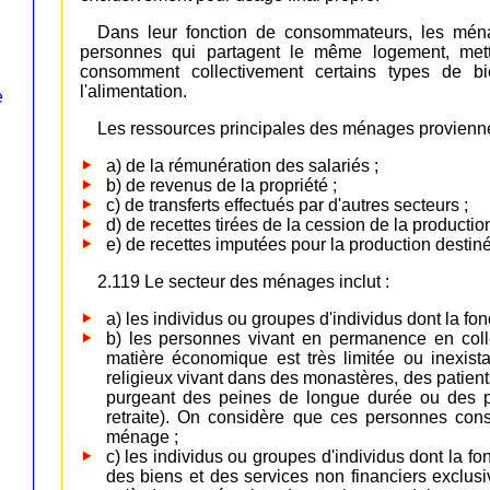
Dans leur fonction de consommateurs, les mén
personnes qui partagent le même logement, mett
consomment collectivement certains types de bi
l'alimentation.
e
Les ressources principales des ménages provienne
a) de la rémunération des salariés ;
b) de revenus de la propriété ;
c) de transferts effectués par d'autres secteurs ;
d) de recettes tirées de la cession de la production
e) de recettes imputées pour la production desti
2.119 Le secteur des ménages inclut :
a) les individus ou groupes d'individus dont la fo
b) les personnes vivant en permanence en colle
matière économique est très limitée ou inexist
religieux vivant dans des monastères, des patient
purgeant des peines de longue durée ou des 
retraite). On considère que ces personnes consti
ménage ;
c) les individus ou groupes d'individus dont la f
des biens et des services non financiers exclusi