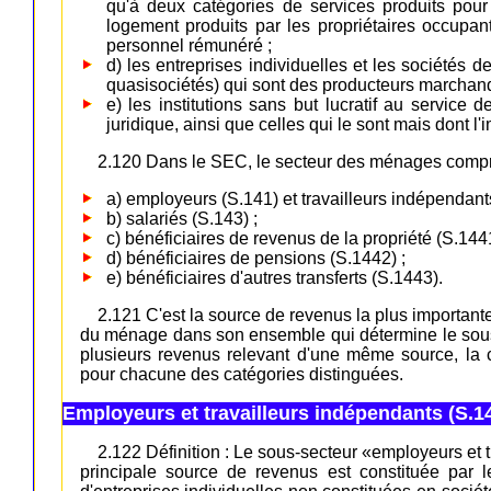
qu'à deux catégories de services produits pour
logement produits par les propriétaires occupan
personnel rémunéré ;
d) les entreprises individuelles et les sociétés 
quasisociétés) qui sont des producteurs marchand
e) les institutions sans but lucratif au servic
juridique, ainsi que celles qui le sont mais dont l
2.120 Dans le SEC, le secteur des ménages compre
a) employeurs (S.141) et travailleurs indépendants
b) salariés (S.143) ;
c) bénéficiaires de revenus de la propriété (S.1441
d) bénéficiaires de pensions (S.1442) ;
e) bénéficiaires d'autres transferts (S.1443).
2.121 C'est la source de revenus la plus important
du ménage dans son ensemble qui détermine le sous-
plusieurs revenus relevant d'une même source, la c
pour chacune des catégories distinguées.
Employeurs et travailleurs indépendants (S.14
2.122 Définition : Le sous-secteur «employeurs et
principale source de revenus est constituée par l