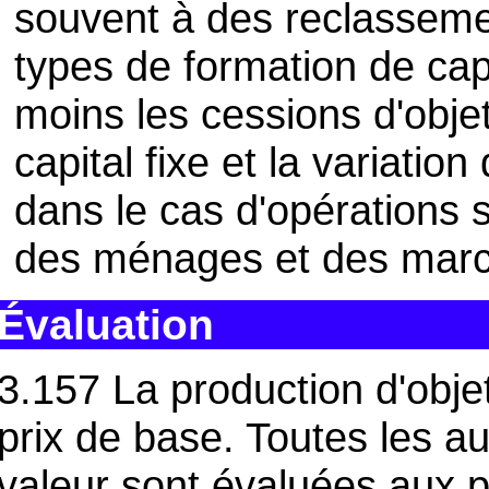
souvent à des reclassemen
types de formation de capi
moins les cessions d'objet
capital fixe et la variatio
dans le cas d'opérations 
des ménages et des march
Évaluation
3.157 La production d'obje
prix de base. Toutes les au
valeur sont évaluées aux pr