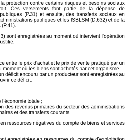
a protection contre certains risques et besoins sociaux
roit. Ces versements font partie de la dépense de
publiques (P.31) et ensuite, des transferts sociaux en
dministrations publiques et les ISBLSM (D.632) et de la
(P.41).
3) sont enregistrées au moment où intervient l'opération
ustifie.
e entre le prix d'achat et le prix de vente pratiqué par un
u moment où les biens sont achetés par cet organisme ;
un déficit encouru par un producteur sont enregistrées au
rir ce déficit.
 l'économie totale ;
on des revenus primaires du secteur des administrations
aires et des transferts courants.
s en ressources négatives du compte de biens et services
ont enregistrées en ressources du compte d'exploitation