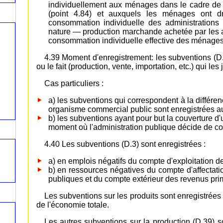
individuellement aux ménages dans le cadre de l
(point 4.84) et auxquels les ménages ont d
consommation individuelle des administrations 
nature — production marchande achetée par les a
consommation individuelle effective des ménages 
4.39 Moment d'enregistrement: les subventions (D.
ou le fait (production, vente, importation, etc.) qui les j
Cas particuliers :
a) les subventions qui correspondent à la différenc
organisme commercial public sont enregistrées a
b) les subventions ayant pour but la couverture d'
moment où l'administration publique décide de couv
4.40 Les subventions (D.3) sont enregistrées :
a) en emplois négatifs du compte d'exploitation de
b) en ressources négatives du compte d'affectati
publiques et du compte extérieur des revenus prim
Les subventions sur les produits sont enregistrée
de l'économie totale.
Les autres subventions sur la production (D.39) s