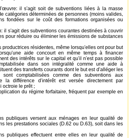
d'œuvre: il s'agit soit de subventions liées à la masse
i de catégories déterminées de personnes (moins valides,
ns fondées sur le coût des formations organisées ou
n: il s'agit des subventions courantes destinées à couvrir
ses pour réduire ou éliminer les émissions de substances
és productrices résidentes, même lorsqu'elles ont pour but
. Lorsqu'une aide concourt en même temps à financer
nt des intérêts sur le capital et qu'il n'est pas possible
mptabilisée dans son intégralité comme une aide à
ituent des transferts courants dont le but est d'alléger les
les sont comptabilisées comme des subventions aux
 la différence d'intérêt est versée directement par
 octroie le prêt ;
plication du régime forfaitaire, fréquent par exemple en
ions publiques versent aux ménages en leur qualité de
s les prestations sociales (D.62 ou D.63), soit dans les
ons publiques effectuent entre elles en leur qualité de