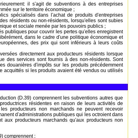
érieurement: il s'agit de subventions à des entreprises
mmée sur le territoire économique ;
cs spécialisés dans l'achat de produits d'entreprises
 des résidents ou non-résidents, lorsqu'elles sont subies
ique et sociale menée par les pouvoirs publics ;
s publiques pour couvrir les pertes qu'elles enregistrent
élibérément, dans le cadre d'une politique économique et
uropéennes, des prix qui sont inférieurs à leurs coûts
s versées directement aux producteurs résidents lorsque
que des services sont fournis à des non-résidents. Sont
res douanières d'impôts sur les produits précédemment
e acquittés si les produits avaient été vendus ou utilisés
roduction (D.39) comprennent les subventions autres que
 productrices résidentes en raison de leurs activités de
 les producteurs non marchands ne peuvent recevoir
manent d'administrations publiques qui les octroient dans
tant aux producteurs marchands qu'aux producteurs non
9) comprennent :