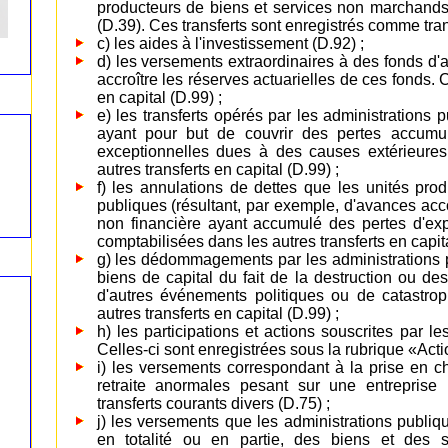
producteurs de biens et services non marchands,
(D.39). Ces transferts sont enregistrés comme tran
c) les aides à l'investissement (D.92) ;
d) les versements extraordinaires à des fonds d'
accroître les réserves actuarielles de ces fonds.
en capital (D.99) ;
e) les transferts opérés par les administrations 
ayant pour but de couvrir des pertes accumu
exceptionnelles dues à des causes extérieures 
autres transferts en capital (D.99) ;
f) les annulations de dettes que les unités prod
publiques (résultant, par exemple, d'avances acc
non financière ayant accumulé des pertes d'expl
comptabilisées dans les autres transferts en capita
g) les dédommagements par les administrations p
biens de capital du fait de la destruction ou des
d'autres événements politiques ou de catastro
autres transferts en capital (D.99) ;
h) les participations et actions souscrites par l
Celles-ci sont enregistrées sous la rubrique «Acti
i) les versements correspondant à la prise en c
retraite anormales pesant sur une entreprise
transferts courants divers (D.75) ;
j) les versements que les administrations publi
en totalité ou en partie, des biens et des s