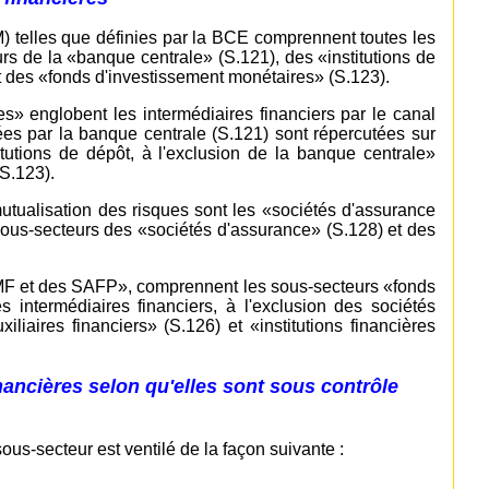
M) telles que définies par la BCE comprennent toutes les
urs de la «banque centrale» (S.121), des «institutions de
et des «fonds d'investissement monétaires» (S.123).
es» englobent les intermédiaires financiers par le canal
es par la banque centrale (S.121) sont répercutées sur
titutions de dépôt, à l'exclusion de la banque centrale»
S.123).
mutualisation des risques sont les «sociétés d'assurance
ous-secteurs des «sociétés d'assurance» (S.128) et des
 IMF et des SAFP», comprennent les sous-secteurs «fonds
s intermédiaires financiers, à l'exclusion des sociétés
liaires financiers» (S.126) et «institutions financières
nancières selon qu'elles sont sous contrôle
us-secteur est ventilé de la façon suivante :