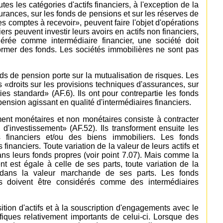
es les catégories d'actifs financiers, à l'exception de la
urances, sur les fonds de pensions et sur les réserves de
s comptes à recevoir», peuvent faire l'objet d'opérations
ers peuvent investir leurs avoirs en actifs non financiers,
érée comme intermédiaire financier, une société doit
ormer des fonds. Les sociétés immobilières ne sont pas
nds de pension porte sur la mutualisation de risques. Les
«droits sur les provisions techniques d'assurances, sur
es standard» (AF.6). Ils ont pour contrepartie les fonds
pension agissant en qualité d'intermédiaires financiers.
ment monétaires et non monétaires consiste à contracter
'investissement» (AF.52). Ils transforment ensuite les
s financiers et/ou des biens immobiliers. Les fonds
financiers. Toute variation de la valeur de leurs actifs et
dans leurs fonds propres (voir point 7.07). Mais comme la
t est égale à celle de ses parts, toute variation de la
e dans la valeur marchande de ses parts. Les fonds
ers doivent être considérés comme des intermédiaires
sition d'actifs et à la souscription d'engagements avec le
iques relativement importants de celui-ci. Lorsque des