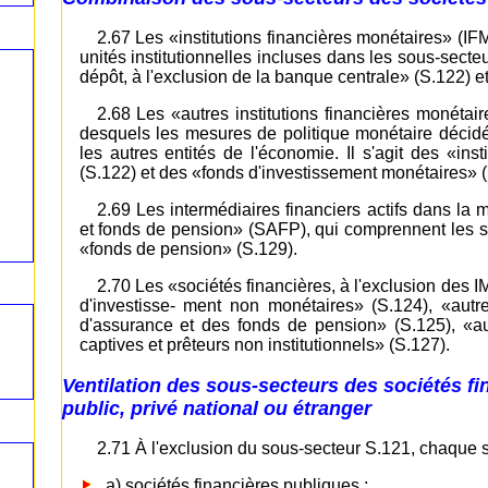
2.67 Les «institutions financières monétaires» (IF
unités institutionnelles incluses dans les sous-secte
dépôt, à l'exclusion de la banque centrale» (S.122) 
2.68 Les «autres institutions financières monétair
desquels les mesures de politique monétaire décidé
les autres entités de l'économie. Il s'agit des «ins
(S.122) et des «fonds d'investissement monétaires» (
2.69 Les intermédiaires financiers actifs dans la 
et fonds de pension» (SAFP), qui comprennent les s
«fonds de pension» (S.129).
2.70 Les «sociétés financières, à l'exclusion des
d'investisse- ment non monétaires» (S.124), «autre
d'assurance et des fonds de pension» (S.125), «auxi
captives et prêteurs non institutionnels» (S.127).
Ventilation des sous-secteurs des sociétés fi
public, privé national ou étranger
2.71 À l'exclusion du sous-secteur S.121, chaque so
a) sociétés financières publiques ;