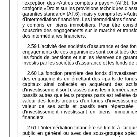
l'exception des «Autres comptes à payer» (AF.8). Tout
catégorie «Droits sur les provisions techniques d'ass
garanties standard» (AF.6), mais y compris les «Autre
d'intermédiation financière. Les intermédiaires financi
y compris en biens immobiliers. Pour être consid
souscrire des engagements sur le marché et transf
des intermédiaires financiers.
2.59 L'activité des sociétés d'assurance et des fo
engagements de ces organismes sont constitués des 
les fonds de pensions et sur les réserves de garanti
investis par les sociétés d'assurance et les fonds de 
2.60 La fonction première des fonds d'investisse
des engagements en émettant des «parts de fonds d
capitaux ainsi collectés en acquérant des actif
d'investissement sont classés dans les intermédiaires 
passifs autres que leurs propres parts est reflétée 
valeur des fonds propres d'un fonds d'investissemen
valeur de ses actifs et passifs sera répercuté
d'investissement investissant en biens immobili
financiers.
2.61 L'intermédiation financière se limite à l'acqui
public en général ou avec des sous-groupes spécif