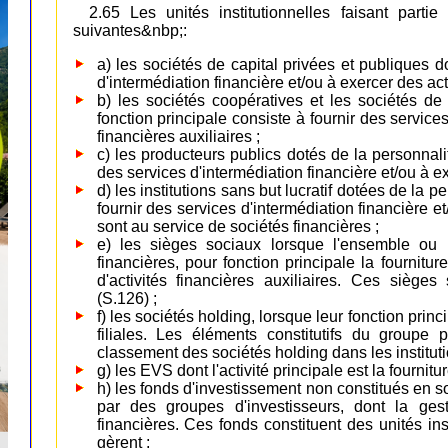
2.65 Les unités institutionnelles faisant parti
suivantes&nbp;:
a) les sociétés de capital privées et publiques do
d'intermédiation financière et/ou à exercer des acti
b) les sociétés coopératives et les sociétés de
fonction principale consiste à fournir des services
financières auxiliaires ;
c) les producteurs publics dotés de la personnalit
des services d'intermédiation financière et/ou à exe
d) les institutions sans but lucratif dotées de la p
fournir des services d'intermédiation financière et
sont au service de sociétés financières ;
e) les sièges sociaux lorsque l'ensemble ou l
financières, pour fonction principale la fournitur
d'activités financières auxiliaires. Ces sièges
(S.126) ;
f) les sociétés holding, lorsque leur fonction prin
filiales. Les éléments constitutifs du groupe 
classement des sociétés holding dans les instituti
g) les EVS dont l'activité principale est la fournitu
h) les fonds d'investissement non constitués en soc
par des groupes d'investisseurs, dont la ges
financières. Ces fonds constituent des unités inst
gèrent ;