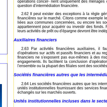
opérations concer- nent uniquement des ménages o
question d'intermédiation financière.
2.62 Il peut exister des exceptions à la règle gén
financières sur le marché. Citons comme exemple l
liées aux communes concernées, ou encore les soc
appartiennent pour acquérir ou investir des fonds.
leurs activités de prêt ou d'épargne devront être i
Auxiliaires financiers
2.63 Par activités financières auxiliaires, il f
d'opérations sur actifs et passifs financiers et au r
financiers ne s'exposent pas eux-mêmes à des risqu
engagements. Ils facilitent la conclusion d'opérati
l'ensemble ou la plupart des filiales sont des sociétés
Sociétés financières autres que les intermédiai
2.64 Les sociétés financières autres que les interm
unités institutionnelles fournissant des services fin
échangés sur les marchés ouverts.
Unités institutionnelles incluses dans le sect