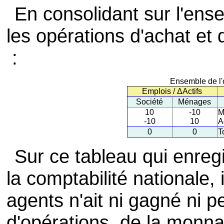
En consolidant sur l'ens
les opérations d'achat et 
:
Ensemble de l'o
Emplois / ΔActifs
Société
Ménages
10
-10
M
-10
10
A
0
0
T
Sur ce tableau qui enregi
la comptabilité nationale
agents n'ait ni gagné ni 
d'opérations, de la monn