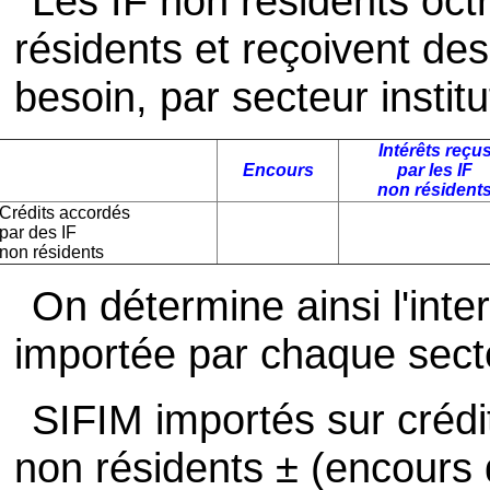
Les IF non résidents octr
résidents et reçoivent de
besoin, par secteur institu
Intérêts reçu
Encours
par les IF
non résident
Crédits accordés
par des IF
non résidents
On détermine ainsi l'inte
importée par chaque secteu
SIFIM importés sur crédit
non résidents ± (encours 