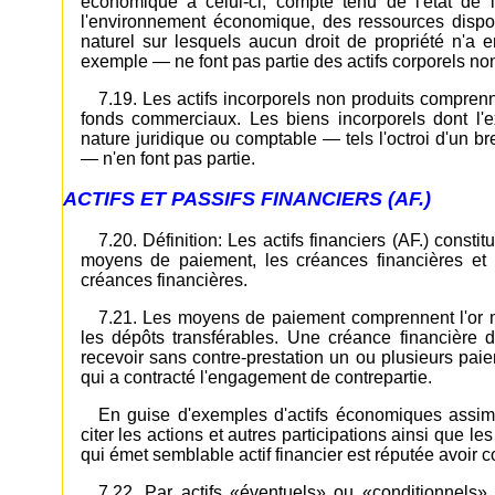
économique à celui-ci, compte tenu de l'état de 
l'environnement économique, des ressources dispon
naturel sur lesquels aucun droit de propriété n'a 
exemple — ne font pas partie des actifs corporels non
7.19. Les actifs incorporels non produits comprenn
fonds commerciaux. Les biens incorporels dont l'e
nature juridique ou comptable — tels l'octroi d'un b
— n'en font pas partie.
ACTIFS ET PASSIFS FINANCIERS (AF.)
7.20. Définition: Les actifs financiers (AF.) const
moyens de paiement, les créances financières et 
créances financières.
7.21. Les moyens de paiement comprennent l'or mo
les dépôts transférables. Une créance financière 
recevoir sans contre-prestation un ou plusieurs paie
qui a contracté l'engagement de contrepartie.
En guise d'exemples d'actifs économiques assimi
citer les actions et autres participations ainsi que les
qui émet semblable actif financier est réputée avoir c
7.22. Par actifs «éventuels» ou «conditionnels»,