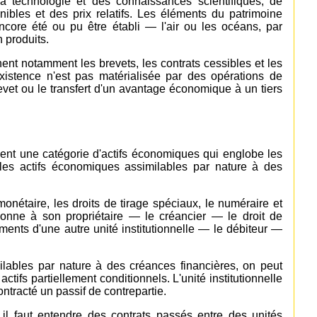
la technologie et des connaissances scientifiques, de
ibles et des prix relatifs. Les éléments du patrimoine
encore été ou pu être établi — l'air ou les océans, par
 produits.
ent notamment les brevets, les contrats cessibles et les
xistence n'est pas matérialisée par des opérations de
revet ou le transfert d'un avantage économique à un tiers
ituent une catégorie d'actifs économiques qui englobe les
les actifs économiques assimilables par nature à des
nétaire, les droits de tirage spéciaux, le numéraire et
donne à son propriétaire — le créancier — le droit de
ments d'une autre unité institutionnelle — le débiteur —
lables par nature à des créances financières, on peut
 actifs partiellement conditionnels. L'unité institutionnelle
ontracté un passif de contrepartie.
 il faut entendre des contrats passés entre des unités