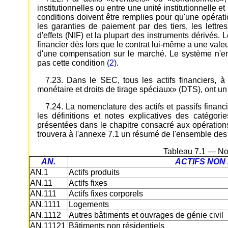
institutionnelles ou entre une unité institutionnelle 
conditions doivent être remplies pour qu'une opérat
les garanties de paiement par des tiers, les lettres 
d'effets (NIF) et la plupart des instruments dérivés. 
financier dès lors que le contrat lui-même a une valeu
d'une compensation sur le marché. Le système n'enr
pas cette condition
(2)
.
7.23. Dans le SEC, tous les actifs financiers, à
monétaire et droits de tirage spéciaux» (DTS), ont un 
7.24. La nomenclature des actifs et passifs financ
les définitions et notes explicatives des catégori
présentées dans le chapitre consacré aux opérations
trouvera à l'annexe 7.1 un résumé de l'ensemble des a
Tableau 7.1 — No
AN.
ACTIFS NON 
AN.1
Actifs produits
AN.11
Actifs fixes
AN.111
Actifs fixes corporels
AN.1111
Logements
AN.1112
Autres bâtiments et ouvrages de génie civil
AN.11121
Bâtiments non résidentiels