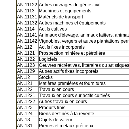
AN.11122
Autres ouvrages de génie civil
AN.1113
Machines et équipements
AN.11131
Matériels de transport
AN.11132
Autres machines et équipements
AN.1114
Actifs cultivés
AN.11141
Animaux d'élevage, animaux laitiers, animaux 
AN.11142
Vignobles, vergers et autres plantations pe
AN.112
Actifs fixes incorporels
AN.1121
Prospection minière et pétrolière
AN.1122
Logiciels
AN.1123
Oeuvres récréatives, littéraires ou artistique
AN.1129
Autres actifs fixes incorporels
AN.12
Stocks
AN.121
Matières premières et fournitures
AN.122
Travaux en cours
AN.1221
Travaux en cours sur actifs cultivés
AN.1222
Autres travaux en cours
AN.123
Produits finis
AN.124
Biens destinés à la revente
AN.13
Objets de valeur
AN.131
Pierres et métaux précieux