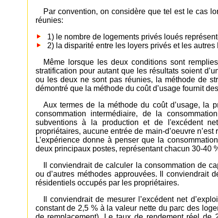
Par convention, on considère que tel est le cas l
réunies:
1) le nombre de logements privés loués représen
2) la disparité entre les loyers privés et les autre
Même lorsque les deux conditions sont remplies,
stratification pour autant que les résultats soient d’
ou les deux ne sont pas réunies, la méthode de strat
démontré que la méthode du coût d’usage fournit des
Aux termes de la méthode du coût d’usage, la p
consommation intermédiaire, de la consommation 
subventions à la production et de l'excédent ne
propriétaires, aucune entrée de main-d’oeuvre n’est r
L’expérience donne à penser que la consommation de
deux principaux postes, représentant chacun 30-40 %
Il conviendrait de calculer la consommation de cap
ou d’autres méthodes approuvées. Il conviendrait de
résidentiels occupés par les propriétaires.
Il conviendrait de mesurer l’excédent net d’expl
constant de 2,5 % à la valeur nette du parc des loge
de remplacement). Le taux de rendement réel de 2