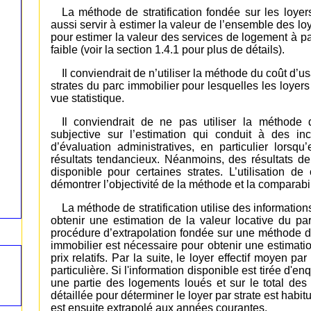
La méthode de stratification fondée sur les loyer
aussi servir à estimer la valeur de l’ensemble des loyer
pour estimer la valeur des services de logement à pa
faible (voir la section 1.4.1 pour plus de détails).
Il conviendrait de n’utiliser la méthode du coût d’
strates du parc immobilier pour lesquelles les loyers 
vue statistique.
Il conviendrait de ne pas utiliser la méthode 
subjective sur l’estimation qui conduit à des in
d’évaluation administratives, en particulier lorsqu’
résultats tendancieux. Néanmoins, des résultats de
disponible pour certaines strates. L’utilisation de
démontrer l’objectivité de la méthode et la comparabil
La méthode de stratification utilise des informatio
obtenir une estimation de la valeur locative du p
procédure d’extrapolation fondée sur une méthode de p
immobilier est nécessaire pour obtenir une estimatio
prix relatifs. Par la suite, le loyer effectif moyen p
particulière. Si l'information disponible est tirée d'e
une partie des logements loués et sur le total des
détaillée pour déterminer le loyer par strate est hab
est ensuite extrapolé aux années courantes.