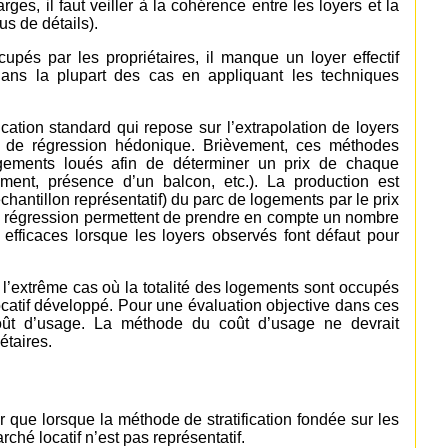
es, il faut veiller à la cohérence entre les loyers et la
us de détails).
upés par les propriétaires, il manque un loyer effectif
e dans la plupart des cas en appliquant les techniques
cation standard qui repose sur l’extrapolation de loyers
 de régression hédonique. Brièvement, ces méthodes
logements loués afin de déterminer un prix de chaque
ment, présence d’un balcon, etc.). La production est
chantillon représentatif) du parc de logements par le prix
e régression permettent de prendre en compte un nombre
t efficaces lorsque les loyers observés font défaut pour
l’extrême cas où la totalité des logements sont occupés
ocatif développé. Pour une évaluation objective dans ces
coût d’usage. La méthode du coût d’usage ne devrait
étaires.
 que lorsque la méthode de stratification fondée sur les
arché locatif n’est pas représentatif.