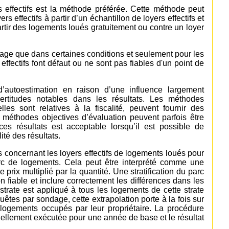
s effectifs est la méthode préférée. Cette méthode peut
s effectifs à partir d’un échantillon de loyers effectifs et
rtir des logements loués gratuitement ou contre un loyer
usage que dans certaines conditions et seulement pour les
effectifs font défaut ou ne sont pas fiables d'un point de
d’autoestimation en raison d’une influence largement
certitudes notables dans les résultats. Les méthodes
elles sont relatives à la fiscalité, peuvent fournir des
 méthodes objectives d’évaluation peuvent parfois être
 ces résultats est acceptable lorsqu’il est possible de
ité des résultats.
ns concernant les loyers effectifs de logements loués pour
arc de logements. Cela peut être interprété comme une
rix multiplié par la quantité. Une stratification du parc
n fiable et inclure correctement les différences dans les
ar strate est appliqué à tous les logements de cette strate
nquêtes par sondage, cette extrapolation porte à la fois sur
 logements occupés par leur propriétaire. La procédure
ituellement exécutée pour une année de base et le résultat