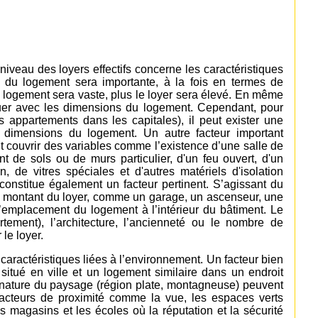
iveau des loyers effectifs concerne les caractéristiques
le du logement sera importante, à la fois en termes de
e logement sera vaste, plus le loyer sera élevé. En même
nuer avec les dimensions du logement. Cependant, pour
 appartements dans les capitales), il peut exister une
s dimensions du logement. Un autre facteur important
 couvrir des variables comme l’existence d’une salle de
t de sols ou de murs particulier, d'un feu ouvert, d'un
on, de vitres spéciales et d'autres matériels d'isolation
onstitue également un facteur pertinent. S’agissant du
le montant du loyer, comme un garage, un ascenseur, une
 l’emplacement du logement à l’intérieur du bâtiment. Le
tement), l’architecture, l’ancienneté ou le nombre de
le loyer.
ractéristiques liées à l’environnement. Un facteur bien
situé en ville et un logement similaire dans un endroit
 nature du paysage (région plate, montagneuse) peuvent
 facteurs de proximité comme la vue, les espaces verts
es magasins et les écoles où la réputation et la sécurité