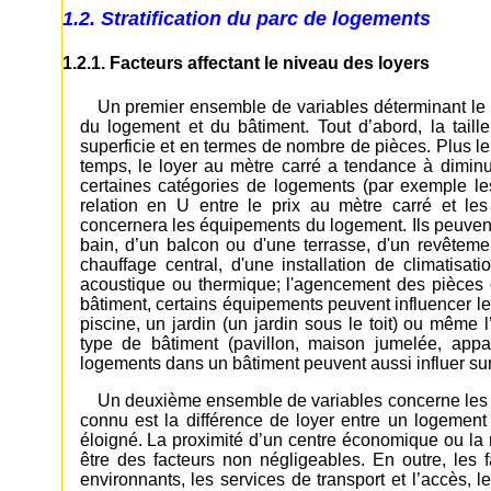
1.2. Stratification du parc de logements
1.2.1. Facteurs affectant le niveau des loyers
Un premier ensemble de variables déterminant le n
du logement et du bâtiment. Tout d’abord, la tail
superficie et en termes de nombre de pièces. Plus l
temps, le loyer au mètre carré a tendance à dimi
certaines catégories de logements (par exemple les
relation en U entre le prix au mètre carré et le
concernera les équipements du logement. Ils peuvent
bain, d’un balcon ou d'une terrasse, d'un revêtemen
chauffage central, d'une installation de climatisati
acoustique ou thermique; l'agencement des pièces c
bâtiment, certains équipements peuvent influencer 
piscine, un jardin (un jardin sous le toit) ou même
type de bâtiment (pavillon, maison jumelée, appar
logements dans un bâtiment peuvent aussi influer sur 
Un deuxième ensemble de variables concerne les ca
connu est la différence de loyer entre un logement 
éloigné. La proximité d’un centre économique ou la
être des facteurs non négligeables. En outre, les
environnants, les services de transport et l’accès, l