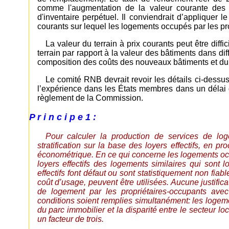
comme l'augmentation de la valeur courante des
d'inventaire perpétuel. Il conviendrait d’appliquer
courants sur lequel les logements occupés par les pro
La valeur du terrain à prix courants peut être diff
terrain par rapport à la valeur des bâtiments dans di
composition des coûts des nouveaux bâtiments et du 
Le comité RNB devrait revoir les détails ci-dess
l’expérience dans les États membres dans un délai 
règlement de la Commission.
P r i n c i p e 1 :
Pour calculer la production de services de lo
stratification sur la base des loyers effectifs, en pr
économétrique. En ce qui concerne les logements occup
loyers effectifs des logements similaires qui sont l
effectifs font défaut ou sont statistiquement non fi
coût d’usage, peuvent être utilisées. Aucune justific
de logement par les propriétaires-occupants av
conditions soient remplies simultanément: les logem
du parc immobilier et la disparité entre le secteur lo
un facteur de trois.