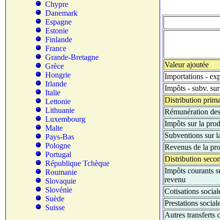
Chypre
Danemark
Espagne
Estonie
Finlande
France
Grande-Bretagne
Valeur ajoutée
Grèce
Hongrie
Importations - exp
Irlande
Impôts - subv. sur
Italie
Distribution prima
Lettonie
Lithuanie
Rémunération des 
Luxembourg
Impôts sur la pro
Malte
Subventions sur l
Pays-Bas
Pologne
Revenus de la pro
Portugal
Distribution seco
République Tchèque
Impôts courants su
Roumanie
revenu
Slovaquie
Slovénie
Cotisations social
Suède
Prestations social
Suisse
Autres transferts 