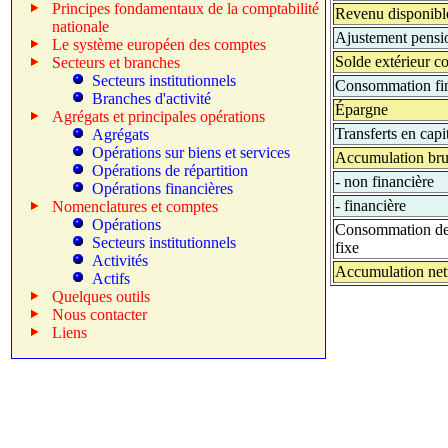
Principes fondamentaux de la comptabilité
Revenu disponibl
nationale
Ajustement pensi
Le système européen des comptes
Solde extérieur c
Secteurs et branches
Secteurs institutionnels
Consommation fi
Branches d'activité
Épargne
Agrégats et principales opérations
Transferts en capi
Agrégats
Opérations sur biens et services
Accumulation bru
Opérations de répartition
-
non financière
Opérations financières
-
financière
Nomenclatures et comptes
Opérations
Consommation de 
Secteurs institutionnels
fixe
Activités
Accumulation net
Actifs
Quelques outils
Nous contacter
Liens